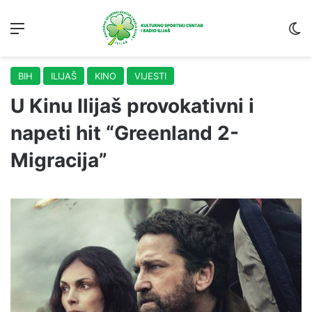
Menu
S
BIH
ILIJAŠ
KINO
VIJESTI
U Kinu Ilijaš provokativni i
napeti hit “Greenland 2-
Migracija”