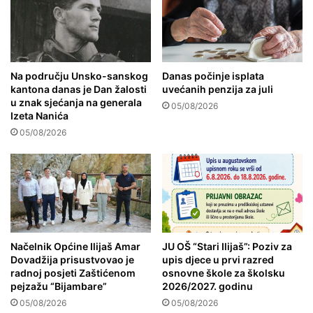
Na području Unsko-sanskog
Danas počinje isplata
kantona danas je Dan žalosti
uvećanih penzija za juli
u znak sjećanja na generala
05/08/2026
Izeta Nanića
05/08/2026
Načelnik Općine Ilijaš Amar
JU OŠ “Stari Ilijaš”: Poziv za
Dovadžija prisustvovao je
upis djece u prvi razred
radnoj posjeti Zaštićenom
osnovne škole za školsku
pejzažu “Bijambare”
2026/2027. godinu
05/08/2026
05/08/2026