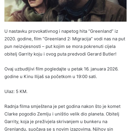
U nastavku provokativnog i napetog hita “Greenland” iz
2020. godine, film “Greenland 2: Migracija” vodi nas na put
pun neizvjesnosti – put kojim se mora pokrenuti cijela
obitelj Garrity koju i ovog puta predvodi Gerard Butler!
Ovaj uzbudljivi film pogledajte u petak 16. januara 2026.
godine u Kinu Ilijaš sa početkom u 19:00 sati.
Ulaz: 5 KM.
Radnja filma smještena je pet godina nakon što je komet
Clarke pogodio Zemlju i uništio velik dio planeta. Obitelj
Garrity, koja je preživjela skrivanjem u bunkeru na
Grenlandu, suočava se s novim izazovima. Njihov sin