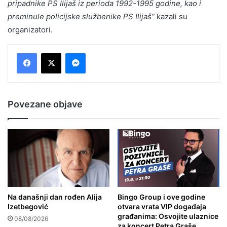
pripadnike PS Ilijaš iz perioda 1992-1995 godine, kao i
preminule policijske službenike PS Ilijaš”
kazali su
organizatori.
Messenger
Povezane objave
Na današnji dan rođen Alija
Bingo Group i ove godine
Izetbegović
otvara vrata VIP događaja
građanima: Osvojite ulaznice
08/08/2026
za koncert Petra Graše