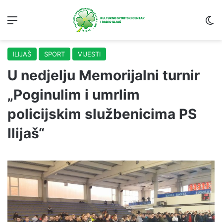
Menu
S
ILIJAŠ
SPORT
VIJESTI
U nedjelju Memorijalni turnir
„Poginulim i umrlim
policijskim službenicima PS
Ilijaš“