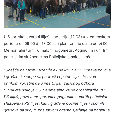
U Sportskoj dvorani Ilijaš u nedjelju (12.03) u vremenskom
periodu od 09:00 do 18:00 sati planirano je da se održi IX
Memorijalni turnir u malom nogometu „Poginulim i umrlim
policijskim službenicima Policijske stanice Ilijaš“.
“Učešće na turniru uzet će ekipe MUP-a KS Uprave policije
i građanske ekipe sa područja općine Ilijaš, te ovom
prilikom koristim da u ime Organizacionog odbora
Sindikata policije KS, Sedme sindikalne organizacije PU-
PS Ilijaš, pozovemo porodice poginulih i umrlih policijskih
službenika PS Ilijaš, kao i građane općine Ilijaš i okolnih
gradova da svojim prisustvom odamo sjećanje na poginule