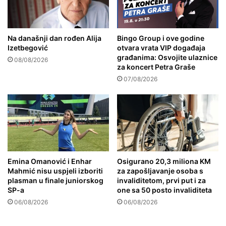
Na današnji dan rođen Alija
Bingo Group i ove godine
Izetbegović
otvara vrata VIP događaja
građanima: Osvojite ulaznice
08/08/2026
za koncert Petra Graše
07/08/2026
Emina Omanović i Enhar
Osigurano 20,3 miliona KM
Mahmić nisu uspjeli izboriti
za zapošljavanje osoba s
plasman u finale juniorskog
invaliditetom, prvi put i za
SP-a
one sa 50 posto invaliditeta
06/08/2026
06/08/2026