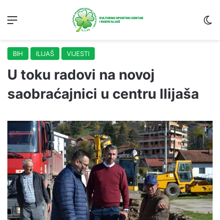
Menu
S
BIH
ILIJAŠ
VIJESTI
U toku radovi na novoj
saobraćajnici u centru Ilijaša