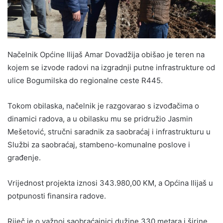
Načelnik Općine Ilijaš Amar Dovadžija obišao je teren na
kojem se izvode radovi na izgradnji putne infrastrukture od
ulice Bogumilska do regionalne ceste R445.
Tokom obilaska, načelnik je razgovarao s izvođačima o
dinamici radova, a u obilasku mu se pridružio Jasmin
Mešetović, stručni saradnik za saobraćaj i infrastrukturu u
Službi za saobraćaj, stambeno-komunalne poslove i
građenje.
Vrijednost projekta iznosi 343.980,00 KM, a Općina Ilijaš u
potpunosti finansira radove.
Riječ je o važnoj saobraćajnici dužine 330 metara i širine