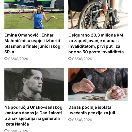
Emina Omanović i Enhar
Osigurano 20,3 miliona KM
Mahmić nisu uspjeli izboriti
za zapošljavanje osoba s
plasman u finale juniorskog
invaliditetom, prvi put i za
SP-a
one sa 50 posto invaliditeta
06/08/2026
06/08/2026
Na području Unsko-sanskog
Danas počinje isplata
kantona danas je Dan žalosti
uvećanih penzija za juli
u znak sjećanja na generala
05/08/2026
Izeta Nanića
05/08/2026