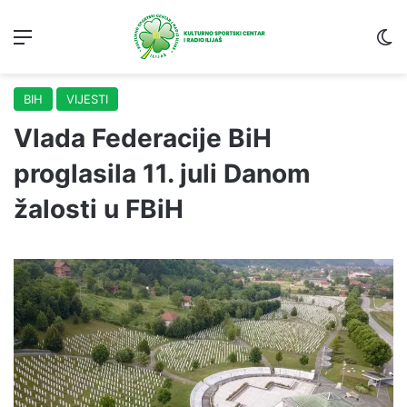
Menu
S
BIH
VIJESTI
Vlada Federacije BiH
proglasila 11. juli Danom
žalosti u FBiH