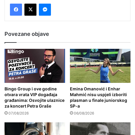
Messenger
Povezane objave
Bingo Group i ove godine
Emina Omanović i Enhar
otvara vrata VIP događaja
Mahmić nisu uspjeli izboriti
građanima: Osvojite ulaznice
plasman u finale juniorskog
za koncert Petra Graše
SP-a
07/08/2026
06/08/2026