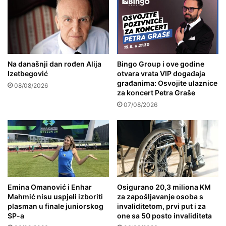
Na današnji dan rođen Alija
Bingo Group i ove godine
Izetbegović
otvara vrata VIP događaja
građanima: Osvojite ulaznice
08/08/2026
za koncert Petra Graše
07/08/2026
Emina Omanović i Enhar
Osigurano 20,3 miliona KM
Mahmić nisu uspjeli izboriti
za zapošljavanje osoba s
plasman u finale juniorskog
invaliditetom, prvi put i za
SP-a
one sa 50 posto invaliditeta