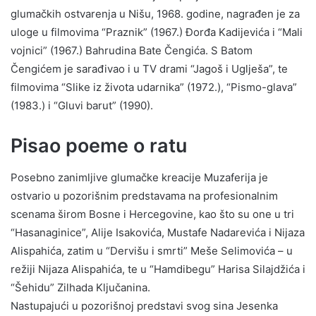
glumačkih ostvarenja u Nišu, 1968. godine, nagrađen je za
uloge u filmovima “Praznik” (1967.) Đorđa Kadijevića i “Mali
vojnici” (1967.) Bahrudina Bate Čengića. S Batom
Čengićem je sarađivao i u TV drami “Jagoš i Uglješa”, te
filmovima “Slike iz života udarnika” (1972.), “Pismo-glava”
(1983.) i “Gluvi barut” (1990).
Pisao poeme o ratu
Posebno zanimljive glumačke kreacije Muzaferija je
ostvario u pozorišnim predstavama na profesionalnim
scenama širom Bosne i Hercegovine, kao što su one u tri
“Hasanaginice”, Alije Isakovića, Mustafe Nadarevića i Nijaza
Alispahića, zatim u “Dervišu i smrti” Meše Selimovića – u
režiji Nijaza Alispahića, te u “Hamdibegu” Harisa Silajdžića i
“Šehidu” Zilhada Ključanina.
Nastupajući u pozorišnoj predstavi svog sina Jesenka