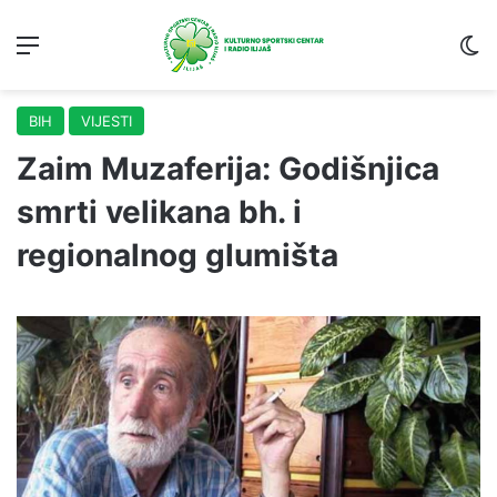
Menu
S
BIH
VIJESTI
Zaim Muzaferija: Godišnjica
smrti velikana bh. i
regionalnog glumišta