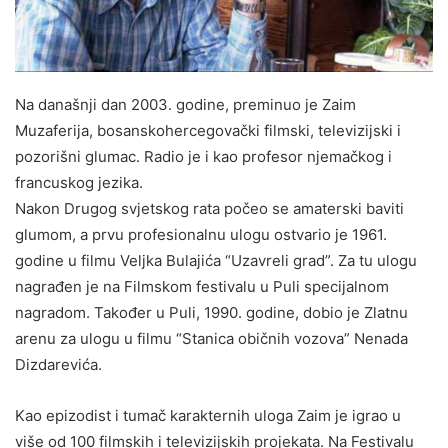
Na današnji dan 2003. godine, preminuo je Zaim
Muzaferija, bosanskohercegovački filmski, televizijski i
pozorišni glumac. Radio je i kao profesor njemačkog i
francuskog jezika.
Nakon Drugog svjetskog rata počeo se amaterski baviti
glumom, a prvu profesionalnu ulogu ostvario je 1961.
godine u filmu Veljka Bulajića “Uzavreli grad”. Za tu ulogu
nagrađen je na Filmskom festivalu u Puli specijalnom
nagradom. Također u Puli, 1990. godine, dobio je Zlatnu
arenu za ulogu u filmu “Stanica običnih vozova” Nenada
Dizdarevića.
Kao epizodist i tumač karakternih uloga Zaim je igrao u
više od 100 filmskih i televizijskih projekata. Na Festivalu