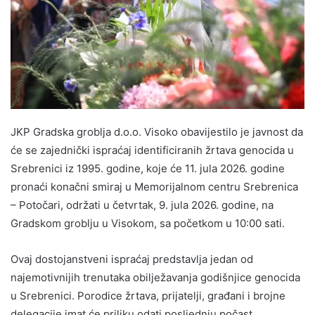
JKP Gradska groblja d.o.o. Visoko obavijestilo je javnost da
će se zajednički ispraćaj identificiranih žrtava genocida u
Srebrenici iz 1995. godine, koje će 11. jula 2026. godine
pronaći konačni smiraj u Memorijalnom centru Srebrenica
– Potočari, održati u četvrtak, 9. jula 2026. godine, na
Gradskom groblju u Visokom, sa početkom u 10:00 sati.
Ovaj dostojanstveni ispraćaj predstavlja jedan od
najemotivnijih trenutaka obilježavanja godišnjice genocida
u Srebrenici. Porodice žrtava, prijatelji, građani i brojne
delegacije imat će priliku odati posljednju počast