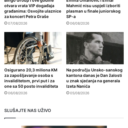
Bingo Group i ove godine
Emina Omanović i Enhar
otvara vrata VIP događaja
Mahmić nisu uspjeli izboriti
građanima: Osvojite ulaznice
plasman u finale juniorskog
za koncert Petra Graše
SP-a
07/08/2026
06/08/2026
Osigurano 20,3 miliona KM
Na području Unsko-sanskog
za zapošljavanje osoba s
kantona danas je Dan žalosti
invaliditetom, prvi put i za
u znak sjećanja na generala
one sa 50 posto invaliditeta
Izeta Nanića
06/08/2026
05/08/2026
SLUŠAJTE NAS UŽIVO