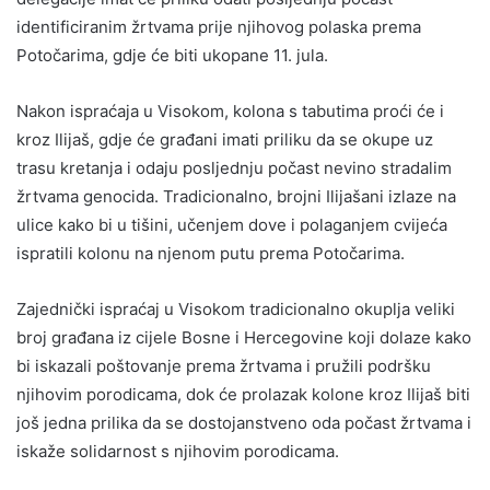
identificiranim žrtvama prije njihovog polaska prema
Potočarima, gdje će biti ukopane 11. jula.
Nakon ispraćaja u Visokom, kolona s tabutima proći će i
kroz Ilijaš, gdje će građani imati priliku da se okupe uz
trasu kretanja i odaju posljednju počast nevino stradalim
žrtvama genocida. Tradicionalno, brojni Ilijašani izlaze na
ulice kako bi u tišini, učenjem dove i polaganjem cvijeća
ispratili kolonu na njenom putu prema Potočarima.
Zajednički ispraćaj u Visokom tradicionalno okuplja veliki
broj građana iz cijele Bosne i Hercegovine koji dolaze kako
bi iskazali poštovanje prema žrtvama i pružili podršku
njihovim porodicama, dok će prolazak kolone kroz Ilijaš biti
još jedna prilika da se dostojanstveno oda počast žrtvama i
iskaže solidarnost s njihovim porodicama.