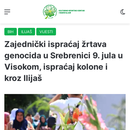
Menu
S
BIH
ILIJAŠ
VIJESTI
Zajednički ispraćaj žrtava
genocida u Srebrenici 9. jula u
Visokom, ispraćaj kolone i
kroz Ilijaš