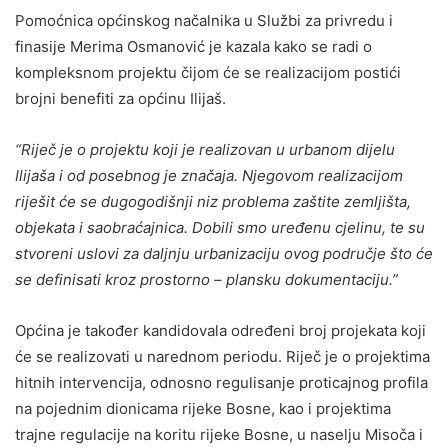
Pomoćnica općinskog načalnika u Službi za privredu i
finasije Merima Osmanović je kazala kako se radi o
kompleksnom projektu čijom će se realizacijom postići
brojni benefiti za općinu Ilijaš.
“Riječ je o projektu koji je realizovan u urbanom dijelu
Ilijaša i od posebnog je značaja. Njegovom realizacijom
riješit će se dugogodišnji niz problema zaštite zemljišta,
objekata i saobraćajnica. Dobili smo uređenu cjelinu, te su
stvoreni uslovi za daljnju urbanizaciju ovog područje što će
se definisati kroz prostorno – plansku dokumentaciju.”
Općina je također kandidovala određeni broj projekata koji
će se realizovati u narednom periodu. Riječ je o projektima
hitnih intervencija, odnosno regulisanje proticajnog profila
na pojednim dionicama rijeke Bosne, kao i projektima
trajne regulacije na koritu rijeke Bosne, u naselju Misoča i