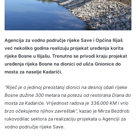
Agencija za vodno područje rijeke Save i Općina Ilijaš
već nekoliko godina realizuju projekat uređenja korita
rijeke Bosne u Ilijašu. Trenutno se privodi kraju projekat
uređenja rijeka Bosne na dionici od ušća Gnionice do
mosta za naselje Kadarići.
“Riječ je o jedinoj preostaloj dionici na desnoj obali rijeke
Bosne dužine 300 metara na potezu od restorana Diana do
mosta za Kadariće. Vrijednost radova je 336.000 KM i vrlo
brzo očekujemo njihov zavreštak”,
kazao je Mirza Bezdrob
rukovodilac sektora za realizaciju projekata u Agenciji za
vodno područje rijeke Save.