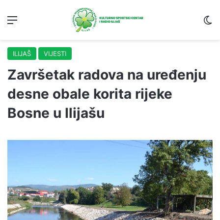
Menu
S
ILIJAŠ
VIJESTI
Završetak radova na uređenju
desne obale korita rijeke
Bosne u Ilijašu