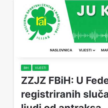
NASLOVNICA
VIJESTI
MAR
BIH
VIJESTI
ZZJZ FBiH: U Fede
registriranih sluč
ljudi od antraksa