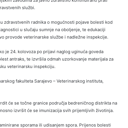
ijskim zavodima za javno zdravstvo kontinuirano prati
dravstvenih službi.
ju zdravstvenih radnika o mogućnosti pojave bolesti kod
agnostici u slučaju sumnje na oboljenje, te edukaciji
tvo provode veterinarske službe i nadležne inspekcije.
o je 24. kolovoza po prijavi naglog uginuća goveda
lest antraks, te izvršila odmah uzorkovanje materijala za
sku veterinarsku inspekciju.
narskog fakulteta Sarajevo – Veterinarskog instituta,
dit će se točne granice područja bedreničnog distrikta na
no izvršit će se imunizacija svih prijemljivih životinja.
minirane sporama ili udisanjem spora. Prijenos bolesti