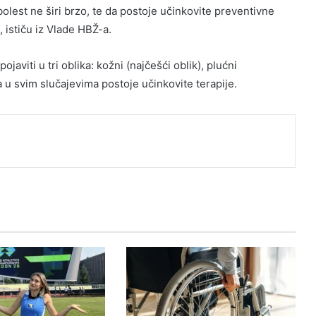
lest ne širi brzo, te da postoje učinkovite preventivne
, ističu iz Vlade HBŽ-a.
ojaviti u tri oblika: kožni (najčešći oblik), plućni
a, a u svim slučajevima postoje učinkovite terapije.