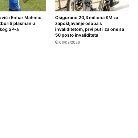
vić i Enhar Mahmić
Osigurano 20,3 miliona KM za
izboriti plasman u
zapošljavanje osoba s
skog SP-a
invaliditetom, prvi put i za one sa
50 posto invaliditeta
06/08/2026