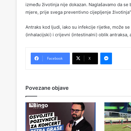
između životinja nije dokazan. Naglašavamo da se bo
mjere, prije svega preventivno cijepljenje životinja”
Antraks kod ljudi, iako su infekcije rijetke, može se p
(inhalacijski) i crijevni (intestinalni) oblik antraks
Messenger
Facebook
X
Povezane objave