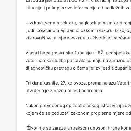
Zavod za javno zdravstvo FBiH, u suradnji sa župan
situaciju i prikuplja sve informacije od nadležnih z
U zdravstvenom sektoru, naglasak je na informiran
ljudi, pojačanom epidemiološkom nadzoru, brzoj dij
stanovništva, a mjere vezane uz životinje i stočars
Vlada Hercegbosanske županije (HBŽ) podsjeća kak
veterinarska služba postavila sumnju na zaraznu bo
dijagnostičku pretragu o čemu je izvijestila županij
Tri dana kasnije, 27. kolovoza, prema nalazu Veteri
utvrđena je zarazna bolest bedrenica.
Nakon provedenog epizootiološkog istraživanja utvr
kojem će se poduzeti zakonom propisane mjere odnos
“Životinje se zaraze antraksom unosom hrane konta