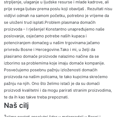
strpljenje, ulaganje u ljudske resurse i mlade kadrove, ali
prije svega ljubav prema poslu koji obavljaš . Rezultati nisu
vidljivi odmah na samom početku, potrebno je vrijeme da
se uloženi trud isplati.Problem plasmana domaćih
proizvoda – I rješenje! Konstantno unapređujemo naše
poslovanje, osjećamo potrebe naših kupaca i
potenciranjem domaćeg u našim trgovinama jačamo
privredu Bosne i Hercegovine.Tako i mi, u želji da
plasiramo domaće proizvode nalazimo načine da se
izborimo sa problemima koje imaju domaće kompanije.
Posvećujemo posebnu pažnju izloženosti domaćih
proizvoda na našim policama, te tako kupcima skrećemo
pažnju na njih. Ono što želimo istaći je da su domaći
proizvodi kvalitetni i da mogu parirati stranim proizvodima,
te da ih kao takve treba prepoznati.
Naš cilj
Želimo postati apsolutni lider u maloprodaji u Bosni i