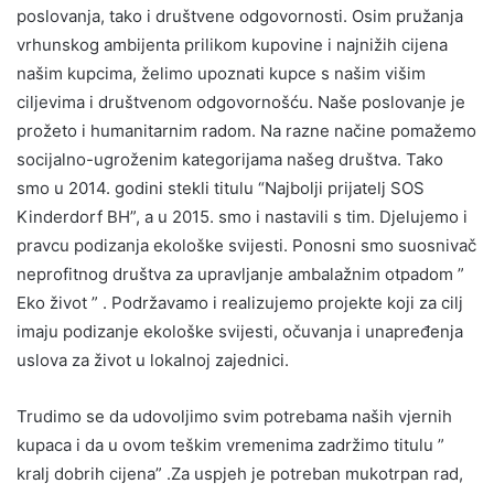
poslovanja, tako i društvene odgovornosti. Osim pružanja
vrhunskog ambijenta prilikom kupovine i najnižih cijena
našim kupcima, želimo upoznati kupce s našim višim
ciljevima i društvenom odgovornošću. Naše poslovanje je
prožeto i humanitarnim radom. Na razne načine pomažemo
socijalno-ugroženim kategorijama našeg društva. Tako
smo u 2014. godini stekli titulu “Najbolji prijatelj SOS
Kinderdorf BH”, a u 2015. smo i nastavili s tim. Djelujemo i
pravcu podizanja ekološke svijesti. Ponosni smo suosnivač
neprofitnog društva za upravljanje ambalažnim otpadom ”
Eko život ” . Podržavamo i realizujemo projekte koji za cilj
imaju podizanje ekološke svijesti, očuvanja i unapređenja
uslova za život u lokalnoj zajednici.
Trudimo se da udovoljimo svim potrebama naših vjernih
kupaca i da u ovom teškim vremenima zadržimo titulu ”
kralj dobrih cijena” .Za uspjeh je potreban mukotrpan rad,