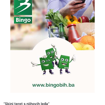
“Skini teret s njihovih leđa”