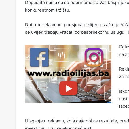
Dopustite nama da se pobrinemo za Vaš besprijeko
konkurentnom tržištu.
Dobrom reklamom podsjećate klijente zašto je Vaša ko
se uvijek trebaju vraćati po besprijekornu uslugu i n
Ogla
na zn
Rekla
zara
Isko
naši
face
Ulaganje u reklamu, koja daje dobre rezultate, pred
investiciju visoke ekonomičnosti.