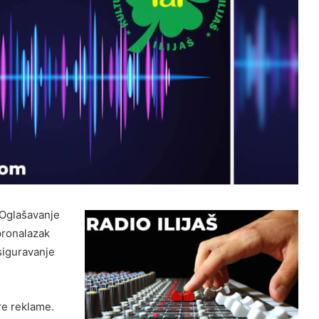
 Oglašavanje
pronalazak
osiguravanje
re reklame.