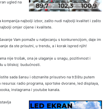
ran ugled na
mpanija najbolji izbor, zašto nudi najbolji kvalitet i zašto
ajbolji omjer cijene i kvalitete.
šavanje Vam pomaže u natjecanju s konkurencijom, daje im
anje da ste prisutni, u trendu, a i korak ispred njih!
ma nije trošak, ona je ulaganje u snagu, pozitivnost i
du u bliskoj budućnosti.
ristite sada šansu i obznanite prisustvo na tržištu putem
h resursa: radio programa, sportske dvorane, led displaya,
booka, instagrama i youtube kanala.
stavlja