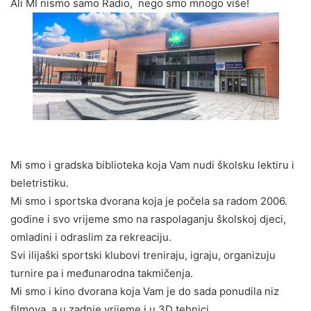
Ali MI nismo samo Radio, nego smo mnogo više!
Mi smo i gradska biblioteka koja Vam nudi školsku lektiru i
beletristiku.
Mi smo i sportska dvorana koja je počela sa radom 2006.
godine i svo vrijeme smo na raspolaganju školskoj djeci,
omladini i odraslim za rekreaciju.
Svi ilijaški sportski klubovi treniraju, igraju, organizuju
turnire pa i međunarodna takmičenja.
Mi smo i kino dvorana koja Vam je do sada ponudila niz
filmova, a u zadnje vrijeme i u 3D tehnici.