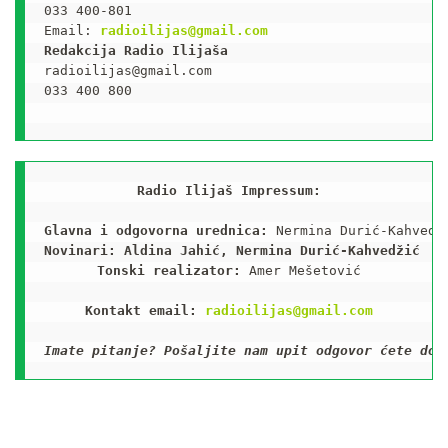
033 400-801

Email: 
radioilijas@gmail.com
Redakcija Radio Ilijaša
radioilijas@gmail.com

033 400 800

Radio Ilijaš Impressum:

Glavna i odgovorna urednica:
Novinari: Aldina Jahić, Nermina Durić-Kahvedžić
Tonski realizator:
 Amer Mešetović

Kontakt email: 
radioilijas@gmail.com
Imate pitanje? Pošaljite nam upit odgovor ćete dob