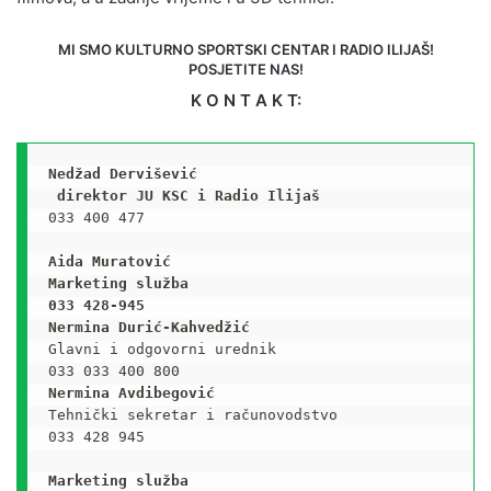
MI SMO KULTURNO SPORTSKI CENTAR I RADIO ILIJAŠ!
POSJETITE NAS!
K O N T A K T:
Nedžad Dervišević

033 400 477

Aida Muratović

Marketing služba

033 428-945

Nermina Durić-Kahvedžić
Glavni i odgovorni urednik

Nermina Avdibegović
Tehnički sekretar i računovodstvo

033 428 945

Marketing služba