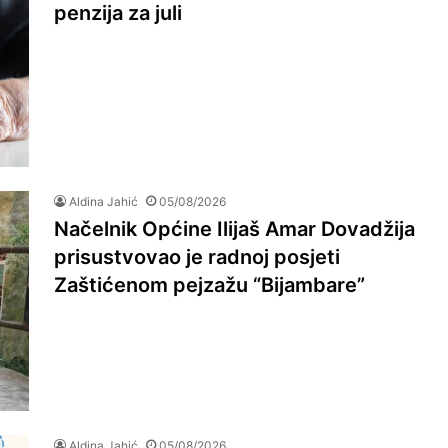
penzija za juli
Aldina Jahić
05/08/2026
Načelnik Općine Ilijaš Amar Dovadžija
prisustvovao je radnoj posjeti
Zaštićenom pejzažu “Bijambare”
Aldina Jahić
05/08/2026