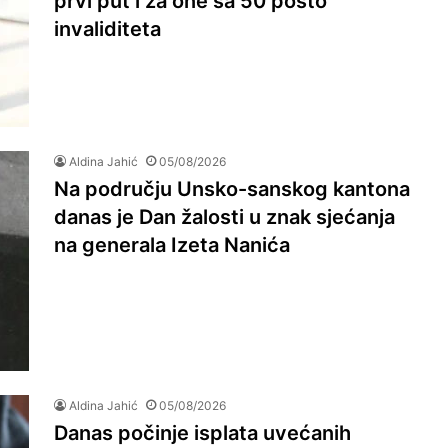
prvi put i za one sa 50 posto
invaliditeta
Aldina Jahić
05/08/2026
Na području Unsko-sanskog kantona
danas je Dan žalosti u znak sjećanja
na generala Izeta Nanića
Aldina Jahić
05/08/2026
Danas počinje isplata uvećanih