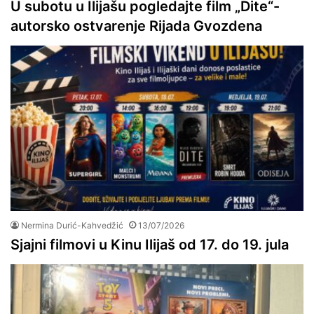
U subotu u Ilijašu pogledajte film „Dite“-
autorsko ostvarenje Rijada Gvozdena
Nermina Durić-Kahvedžić
13/07/2026
Sjajni filmovi u Kinu Ilijaš od 17. do 19. jula