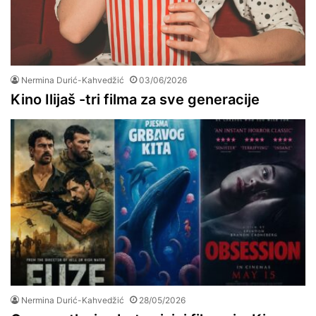
Nermina Durić-Kahvedžić
03/06/2026
Kino Ilijaš -tri filma za sve generacije
Nermina Durić-Kahvedžić
28/05/2026