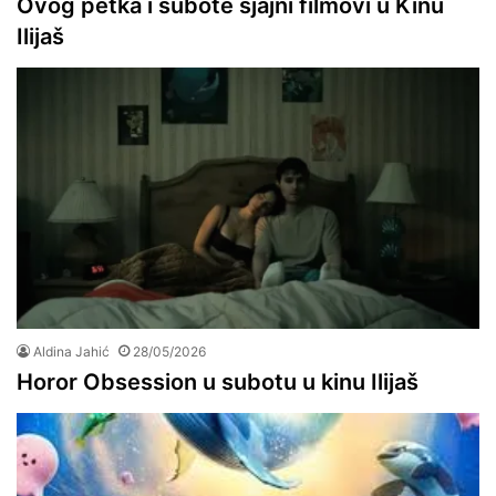
Ovog petka i subote sjajni filmovi u Kinu
Ilijaš
Aldina Jahić
28/05/2026
Horor Obsession u subotu u kinu Ilijaš