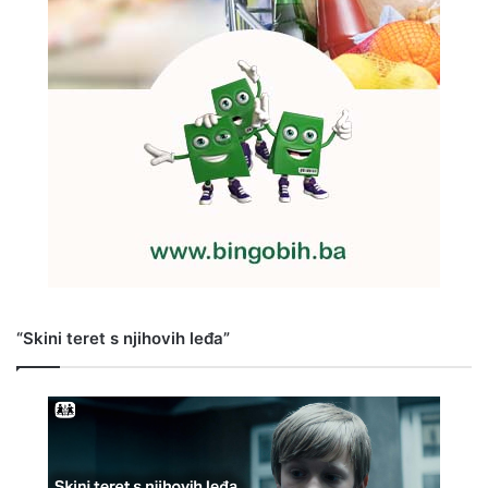
“Skini teret s njihovih leđa”