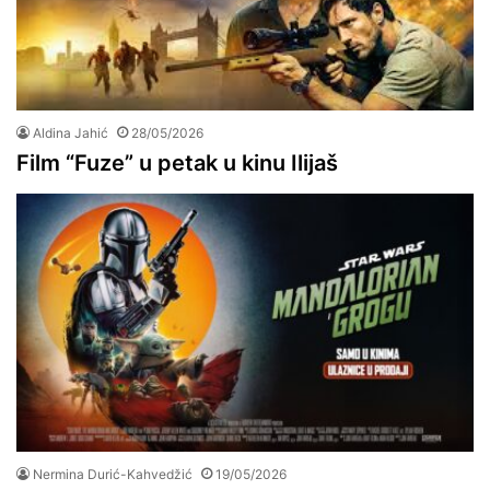
Aldina Jahić
28/05/2026
Film “Fuze” u petak u kinu Ilijaš
Nermina Durić-Kahvedžić
19/05/2026