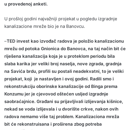
u provedenoj anketi.
U prošloj godini najvažniji projekat u pogledu izgradnje
kanalizacione mreže bio je na Banovcu.
–
TED invest kao izvođač radova je položio kanalizacionu
mrežu od potoka Gnionica do Banovca, na taj način bit će
riješena kanalizacija koja je u proteklom periodu bila
slaba karika jer veliki broj naselja, nove zgrada, gradnja
na Savića brdu, profili su postali neadekvatni, to je veliki
projekat, koji je nastavljen i ovoj godini. Radili smo i
rekonstrukciju oborinske kanalizacije od Binga prema
Konzumu jer je cjevovod oštećen usljed izgradnje
saobraćajnice. Građani su prijavljivali izlijevanja kišnice,
nekad se voda izlijevala i u dvorište crkve, nakon ovih
radova nemamo više taj problem. Kanalizaciona mreža
bit će rekonstruisana i proširena zbog potreba