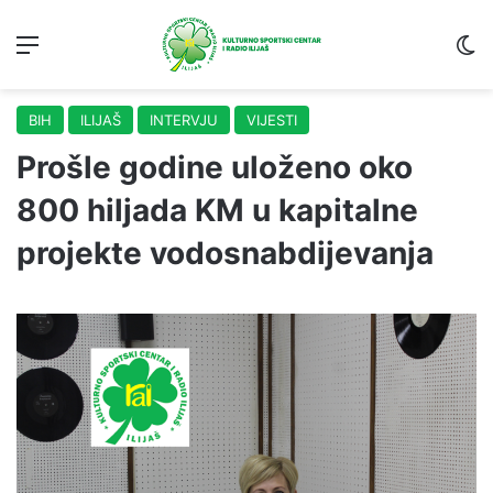
Menu
S
BIH
ILIJAŠ
INTERVJU
VIJESTI
Prošle godine uloženo oko
800 hiljada KM u kapitalne
projekte vodosnabdijevanja