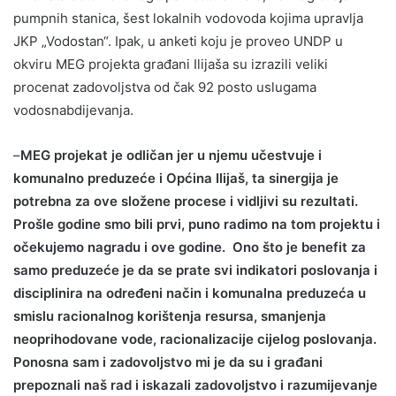
pumpnih stanica, šest lokalnih vodovoda kojima upravlja
JKP „Vodostan“. Ipak, u anketi koju je proveo UNDP u
okviru MEG projekta građani Ilijaša su izrazili veliki
procenat zadovoljstva od čak 92 posto uslugama
vodosnabdijevanja.
–
MEG projekat je odličan jer u njemu učestvuje i
komunalno preduzeće i Općina Ilijaš, ta sinergija je
potrebna za ove složene procese i vidljivi su rezultati.
Prošle godine smo bili prvi, puno radimo na tom projektu i
očekujemo nagradu i ove godine. Ono što je benefit za
samo preduzeće je da se prate svi indikatori poslovanja i
disciplinira na određeni način i komunalna preduzeća u
smislu racionalnog korištenja resursa, smanjenja
neoprihodovane vode, racionalizacije cijelog poslovanja.
Ponosna sam i zadovoljstvo mi je da su i građani
prepoznali naš rad i iskazali zadovoljstvo i razumijevanje