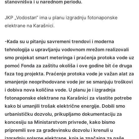
stanovnišva i u narednom periodu.
JKP „Vodostan“ ima u planu izgradnju fotonaponske
elektrane na Karašnici.
-Kada su u pitanju savremeni trendovi i moderna
tehnologija u upravljanju vodovnom mrežom realizovali
smo projekat smart meteringa i praćenja protoka vode uz
pomoć Fonda za zaštitu okoliša i ove godine bit će druga
faza tog projekta. Praćenje protoka vode je važan alat za
smanjenje neoprihodovane vode jer se smanjuju troškovi
i dobiva nova količina vode. U planu je i izgradnja
fotonaponske elektrane na Karašnici za vlastite potrebe
kako bi umanjili trošak električne energije. Dobili smo
urbanističku dozvolu, prikupljamo dokumentaciju za
koncesiju sa Ministarstvom privrede, kako bismo
pripremili sve za građevinsku dozvolu i krenuli u
izgradnju solarne elektrane, koja je značajna za naše