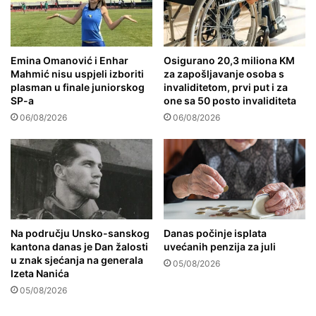
Emina Omanović i Enhar
Osigurano 20,3 miliona KM
Mahmić nisu uspjeli izboriti
za zapošljavanje osoba s
plasman u finale juniorskog
invaliditetom, prvi put i za
SP-a
one sa 50 posto invaliditeta
06/08/2026
06/08/2026
Na području Unsko-sanskog
Danas počinje isplata
kantona danas je Dan žalosti
uvećanih penzija za juli
u znak sjećanja na generala
05/08/2026
Izeta Nanića
05/08/2026