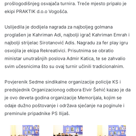
prošlogodišnjeg osvajača turnira. Treće mjesto pripalo je
ekipi PRAKTIK d.o.o Vogošća.
Uslijedila je dodijela nagrada za najboljeg golmana
proglašen je Kahriman Adi, najbolji igrač Kahriman Emrah i
najbolji strijelac Sirotanović Adis. Nagradu za fer play igru
osvojila je ekipa Rekreativici. Prisutnima se obratio
ministar unutrašnjih poslova Admir Katica, te se zahvalio
svim učesnicima što su ovaj turnir učinili tradicionalnim.
Povjerenik Sedme sindikalne organizacije policije KS i
predsjednik Organizacionog odbora Elvir Šehić kazao je da
je ovo deveta godina organizacije Memorijala, kojim se
odaje dužno poštovanje i održava sjećanje na poginule i
preminule pripadnike PS Ilijaš.