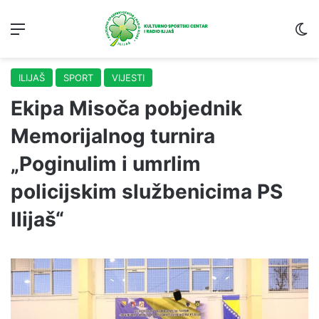
Menu
S
ILIJAŠ
SPORT
VIJESTI
Ekipa Misoča pobjednik
Memorijalnog turnira
„Poginulim i umrlim
policijskim službenicima PS
Ilijaš“