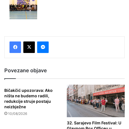
Messenger
Povezane objave
Bičakčić upozorava: Ako
ništa ne budemo radili,
redukcije struje postaju
neizbježne
10/08/2026
32. Sarajevo Film Festival: U
Glavnom Box Officeu u