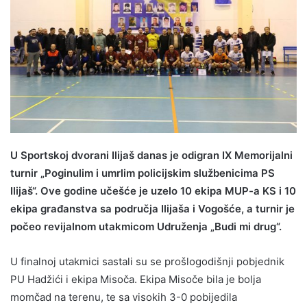
U Sportskoj dvorani Ilijaš danas je odigran IX Memorijalni
turnir „Poginulim i umrlim policijskim službenicima PS
Ilijaš“. Ove godine učešće je uzelo 10 ekipa MUP-a KS i 10
ekipa građanstva sa područja Ilijaša i Vogošće, a turnir je
počeo revijalnom utakmicom Udruženja „Budi mi drug“.
U finalnoj utakmici sastali su se prošlogodišnji pobjednik
PU Hadžići i ekipa Misoča. Ekipa Misoče bila je bolja
momčad na terenu, te sa visokih 3-0 pobijedila