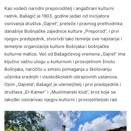
Kao vodeći narodni preporoditelj i angažirani kulturni
radnik, Bašagić je 1903. godine jedan od inicijatora
osnivanja društva „Gajret“, preteče i pravnog prethodnika
današnje Bošnjačke zajednice kulture „Preporod“, i prvi
njegov predsjednik, stvorivši tako temelje ove najstarije i
temeljne organizacije kulture Bošnjaka i bošnjačke
kulturne matice. Već od Bašagićevog vremena „Gajret“ ima
ključno važnu ulogu u kulturnom i prosvjetnom životu
Bošnjaka, naročito u smislu pomaganja u školovanju
učenika srednjih i visokoškolskih obrazovnih ustanova.
Osim „Gajreta“, Bašagić je utemeljitelj i prvi predsjednik i
društava „El-Kamer“ i „Muslimanski klub“, kroz koje se
također ostvarivao njegov kulturni i prosvjetiteljski rad.