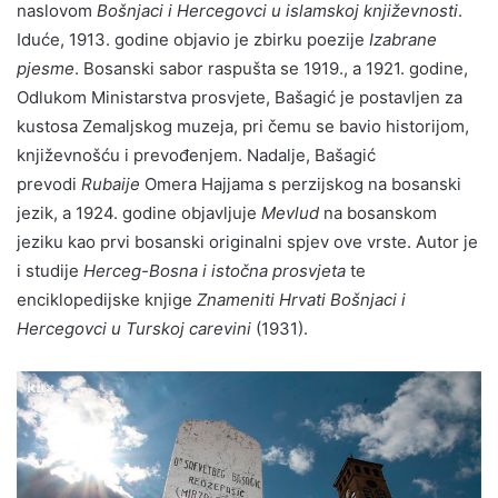
naslovom
Bošnjaci i Hercegovci u islamskoj književnosti
.
Iduće, 1913. godine objavio je zbirku poezije
Izabrane
pjesme
. Bosanski sabor raspušta se 1919., a 1921. godine,
Odlukom Ministarstva prosvjete, Bašagić je postavljen za
kustosa Zemaljskog muzeja, pri čemu se bavio historijom,
književnošću i prevođenjem. Nadalje, Bašagić
prevodi
Rubaije
Omera Hajjama s perzijskog na bosanski
jezik, a 1924. godine objavljuje
Mevlud
na bosanskom
jeziku kao prvi bosanski originalni spjev ove vrste. Autor je
i studije
Herceg-Bosna i istočna prosvjeta
te
enciklopedijske knjige
Znameniti Hrvati Bošnjaci i
Hercegovci u Turskoj carevini
(1931).