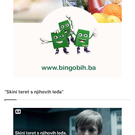
“Skini teret s njihovih leđa”