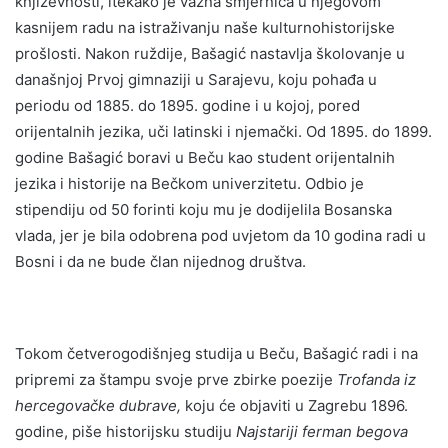
književnosti, itekako je važna smjernica u njegovom
kasnijem radu na istraživanju naše kulturnohistorijske
prošlosti. Nakon ruždije, Bašagić nastavlja školovanje u
današnjoj Prvoj gimnaziji u Sarajevu, koju pohađa u
periodu od 1885. do 1895. godine i u kojoj, pored
orijentalnih jezika, uči latinski i njemački. Od 1895. do 1899.
godine Bašagić boravi u Beču kao student orijentalnih
jezika i historije na Bečkom univerzitetu. Odbio je
stipendiju od 50 forinti koju mu je dodijelila Bosanska
vlada, jer je bila odobrena pod uvjetom da 10 godina radi u
Bosni i da ne bude član nijednog društva.
Tokom četverogodišnjeg studija u Beču, Bašagić radi i na
pripremi za štampu svoje prve zbirke poezije
Trofanda iz
hercegovačke dubrave,
koju će objaviti u Zagrebu 1896.
godine, piše historijsku studiju
Najstariji ferman begova