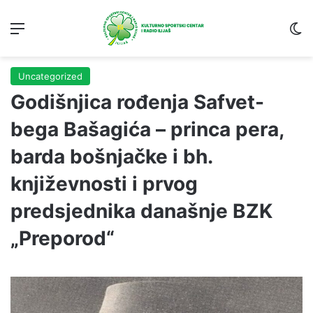
Menu
S
Uncategorized
Godišnjica rođenja Safvet-
bega Bašagića – princa pera,
barda bošnjačke i bh.
književnosti i prvog
predsjednika današnje BZK
„Preporod“