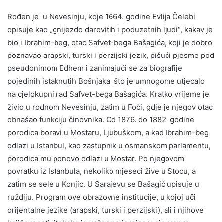
Rođen je u Nevesinju, koje 1664. godine Evlija Čelebi
opisuje kao „gnijezdo darovitih i poduzetnih ljudi“, kakav je
bio i Ibrahim-beg, otac Safvet-bega Bašagića, koji je dobro
poznavao arapski, turski i perzijski jezik, pišući pjesme pod
pseudonimom Edhem i zanimajući se za biografije
pojedinih istaknutih Bošnjaka, što je umnogome utjecalo
na cjelokupni rad Safvet-bega Bašagića. Kratko vrijeme je
živio u rodnom Nevesinju, zatim u Foči, gdje je njegov otac
obnašao funkciju činovnika. Od 1876. do 1882. godine
porodica boravi u Mostaru, Ljubuškom, a kad Ibrahim-beg
odlazi u Istanbul, kao zastupnik u osmanskom parlamentu,
porodica mu ponovo odlazi u Mostar. Po njegovom
povratku iz Istanbula, nekoliko mjeseci žive u Stocu, a
zatim se sele u Konjic. U Sarajevu se Bašagić upisuje u
ruždiju. Program ove obrazovne institucije, u kojoj uči
orijentalne jezike (arapski, turski i perzijski), ali i njihove