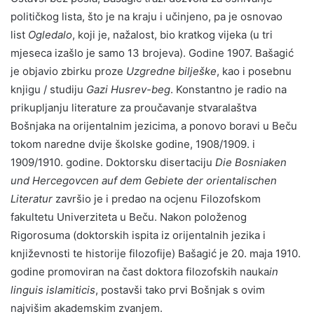
političkog lista, što je na kraju i učinjeno, pa je osnovao
list
Ogledalo
, koji je, nažalost, bio kratkog vijeka (u tri
mjeseca izašlo je samo 13 brojeva). Godine 1907. Bašagić
je objavio zbirku proze
Uzgredne bilješke
, kao i posebnu
knjigu / studiju
Gazi Husrev-beg
. Konstantno je radio na
prikupljanju literature za proučavanje stvaralaštva
Bošnjaka na orijentalnim jezicima, a ponovo boravi u Beču
tokom naredne dvije školske godine, 1908/1909. i
1909/1910. godine. Doktorsku disertaciju
Die Bosniaken
und Hercegovcen auf dem Gebiete der orientalischen
Literatur
završio je i predao na ocjenu Filozofskom
fakultetu Univerziteta u Beču. Nakon položenog
Rigorosuma (doktorskih ispita iz orijentalnih jezika i
književnosti te historije filozofije) Bašagić je 20. maja 1910.
godine promoviran na čast doktora filozofskih nauka
in
linguis islamiticis
, postavši tako prvi Bošnjak s ovim
najvišim akademskim zvanjem.