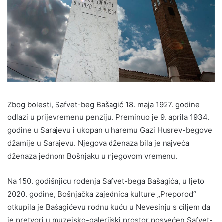
Zbog bolesti, Safvet-beg Bašagić 18. maja 1927. godine
odlazi u prijevremenu penziju. Preminuo je 9. aprila 1934.
godine u Sarajevu i ukopan u haremu Gazi Husrev-begove
džamije u Sarajevu. Njegova dženaza bila je najveća
dženaza jednom Bošnjaku u njegovom vremenu.
Na 150. godišnjicu rođenja Safvet-bega Bašagića, u ljeto
2020. godine, Bošnjačka zajednica kulture „Preporod“
otkupila je Bašagićevu rodnu kuću u Nevesinju s ciljem da
je pretvori u muzejsko-galerijski prostor posvećen Safvet-