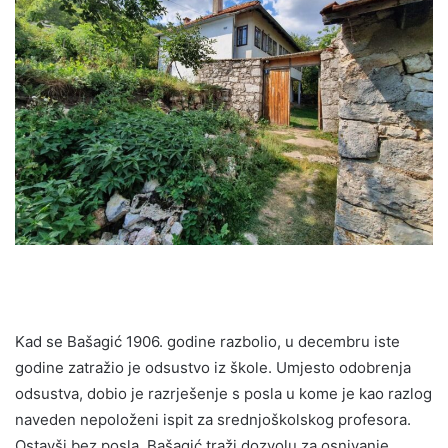
Kad se Bašagić 1906. godine razbolio, u decembru iste
godine zatražio je odsustvo iz škole. Umjesto odobrenja
odsustva, dobio je razrješenje s posla u kome je kao razlog
naveden nepoloženi ispit za srednjoškolskog profesora.
Ostavši bez posla, Bašagić traži dozvolu za osnivanje