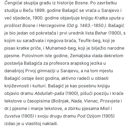
Čengića
i skuplja građu iz historije Bosne. Po završetku
studija u Beču 1899. godine Bašagić se vraća u Sarajevo i
već sljedeće, 1900. godine objavljuje knjigu
Kratka uputa u
prošlost Bosne i Hercegovine (Od g. 1463.-1850.)
. Bašagić
je bio jedan od pokretača i prvi urednik lista
Behar
(1900), s
kojim su sarađivala i njegova braća, Teufik-beg, koji je
pisao kratke priče, i Muhamed-beg, koji je bilježio narodne
pjesme. Polovinom iste godine, Zemaljska vlada dekretom
postavlja Bašagića za profesora arapskog jezika u
današnjoj Prvoj gimnaziji u Sarajevu, a na tom mjestu
Bašagić ostaje šest godina, aktivno radeći u oblasti
književnosti i kulturi. Bašagić je kao posebnu knjigu
objavio dramu
Abdullah-paša
(1900), pišući poeziju i kraće
tekstove u časopisima (
Bošnjak
,
Nada, Vienac,
Prosvjeta
i
dr.) pjesme i manje tekstove, a zbirku pjesama
Misli i
čuvstva
(1905) i svoju drugu dramu
Pod Ozijom
(1905)
izdao je u vlastitoj nakladi.