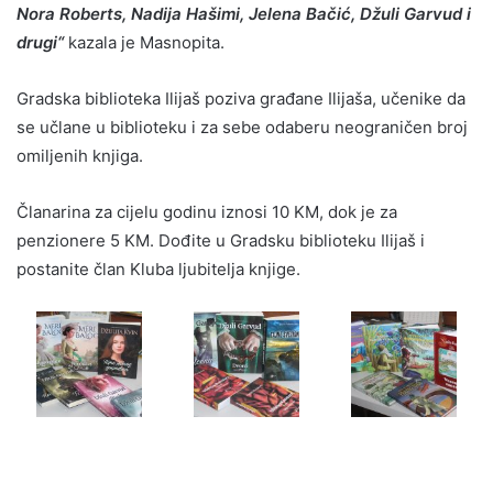
Nora Roberts, Nadija Hašimi, Jelena Bačić, Džuli Garvud i
drugi“
kazala je Masnopita.
Gradska biblioteka Ilijaš poziva građane Ilijaša, učenike da
se učlane u biblioteku i za sebe odaberu neograničen broj
omiljenih knjiga.
Članarina za cijelu godinu iznosi 10 KM, dok je za
penzionere 5 KM. Dođite u Gradsku biblioteku Ilijaš i
postanite član Kluba ljubitelja knjige.