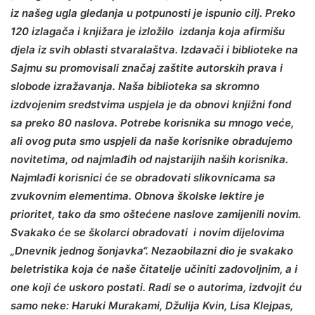
iz našeg ugla gledanja u potpunosti je ispunio cilj. Preko
120 izlagača i knjižara je izložilo izdanja koja afirmišu
djela iz svih oblasti stvaralaštva. Izdavači i biblioteke na
Sajmu su promovisali značaj zaštite autorskih prava i
slobode izražavanja. Naša biblioteka sa skromno
izdvojenim sredstvima uspjela je da obnovi knjižni fond
sa preko 80 naslova. Potrebe korisnika su mnogo veće,
ali ovog puta smo uspjeli da naše korisnike obradujemo
novitetima, od najmlađih od najstarijih naših korisnika.
Najmlađi korisnici će se obradovati slikovnicama sa
zvukovnim elementima. Obnova školske lektire je
prioritet, tako da smo oštećene naslove zamijenili novim.
Svakako će se školarci obradovati i novim dijelovima
„Dnevnik jednog šonjavka“. Nezaobilazni dio je svakako
beletristika koja će naše čitatelje učiniti zadovoljnim, a i
one koji će uskoro postati. Radi se o autorima, izdvojit ću
samo neke: Haruki Murakami, Džulija Kvin, Lisa Klejpas,