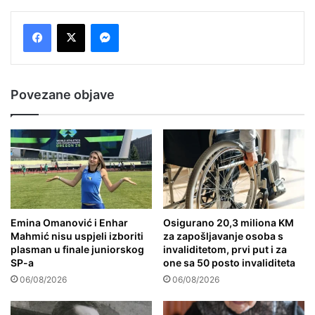
Messenger
Povezane objave
Emina Omanović i Enhar
Osigurano 20,3 miliona KM
Mahmić nisu uspjeli izboriti
za zapošljavanje osoba s
plasman u finale juniorskog
invaliditetom, prvi put i za
SP-a
one sa 50 posto invaliditeta
06/08/2026
06/08/2026