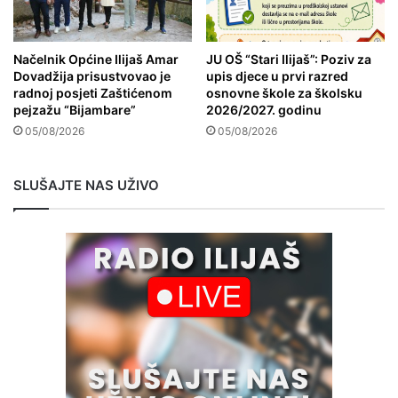
Načelnik Općine Ilijaš Amar
JU OŠ “Stari Ilijaš”: Poziv za
Dovadžija prisustvovao je
upis djece u prvi razred
radnoj posjeti Zaštićenom
osnovne škole za školsku
pejzažu “Bijambare”
2026/2027. godinu
05/08/2026
05/08/2026
SLUŠAJTE NAS UŽIVO