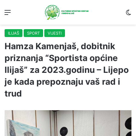
Menu
S
ILIJAŠ
SPORT
VIJESTI
Hamza Kamenjaš, dobitnik
priznanja “Sportista općine
Ilijaš” za 2023.godinu – Lijepo
je kada prepoznaju vaš rad i
trud