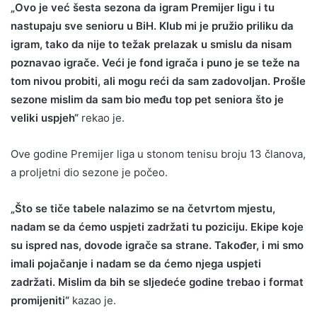
„Ovo je već šesta sezona da igram Premijer ligu i tu
nastupaju sve senioru u BiH. Klub mi je pružio priliku da
igram, tako da nije to težak prelazak u smislu da nisam
poznavao igrače. Veći je fond igrača i puno je se teže na
tom nivou probiti, ali mogu reći da sam zadovoljan. Prošle
sezone mislim da sam bio među top pet seniora što je
veliki uspjeh“
rekao je.
Ove godine Premijer liga u stonom tenisu broju 13 članova,
a proljetni dio sezone je počeo.
„Što se tiče tabele nalazimo se na četvrtom mjestu,
nadam se da ćemo uspjeti zadržati tu poziciju. Ekipe koje
su ispred nas, dovode igrače sa strane. Također, i mi smo
imali pojačanje i nadam se da ćemo njega uspjeti
zadržati. Mislim da bih se sljedeće godine trebao i format
promijeniti“
kazao je.