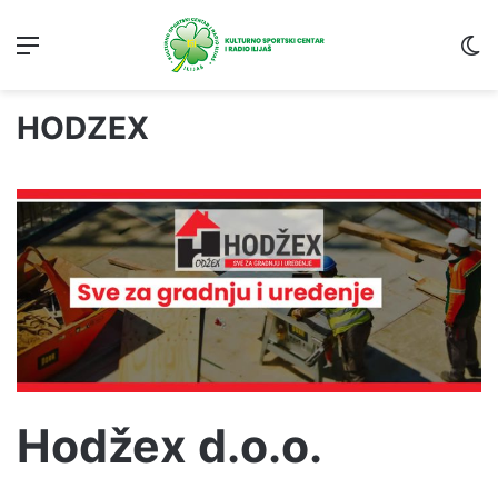
Menu
S
HODZEX
Hodžex d.o.o.