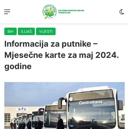
Menu
S
BIH
ILIJAŠ
VIJESTI
Informacija za putnike –
Mjesečne karte za maj 2024.
godine