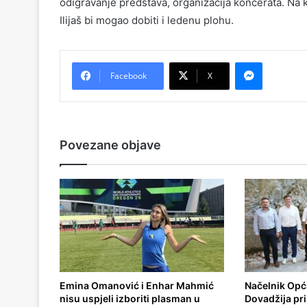
odigravanje predstava, organizacija koncerata. Na 
Ilijaš bi mogao dobiti i ledenu plohu.
Messenger
Facebook
X
Povezane objave
Emina Omanović i Enhar Mahmić
Načelnik Opći
nisu uspjeli izboriti plasman u
Dovadžija pr