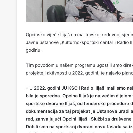
Općinsko vijeće Ilijaš na martovskoj redovnoj sjedni
Javne ustanove „Kulturno-sportski centar i Radio Il
godinu.
Tim povodom u našem programu ugostili smo direkt
projekte i aktivnosti u 2022. godini, te najavio pla
– U 2022. godini JU KSC i Radio Ilijaš imali smo n
bila je sporedna. Općina Ilijaš je najvećim dijelom
sportske dvorane Ilijaš, od tenderske procedure 
dokumentacija za taj projekat je Ustanova uradila
red, zahvaljujući Općini Ilijaš i Službi za drušven
Dobili smo na sportskoj dvorani novu fasadu sa izo