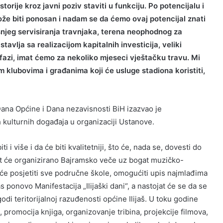
torije kroz javni poziv staviti u funkciju. Po potencijalu i
ože biti ponosan i nadam se da ćemo ovaj potencijal znati
dišnjeg servisiranja travnjaka, terena neophodnog za
avlja sa realizacijom kapitalnih investicija, veliki
fazi, imat ćemo za nekoliko mjeseci vještačku travu. Mi
im klubovima i građanima koji će usluge stadiona koristiti,
na Općine i Dana nezavisnosti BiH izazvao je
ih kulturnih događaja u organizaciji Ustanove.
i više i da će biti kvalitetniji, što će, nada se, dovesti do
u bit će organizirano Bajramsko veče uz bogat muzičko-
 će posjetiti sve područne škole, omogućiti upis najmlađima
s ponovo Manifestacija „Ilijaški dani“, a nastojat će se da se
godi teritorijalnoj razuđenosti općine Ilijaš. U toku godine
u, promocija knjiga, organizovanje tribina, projekcije filmova,