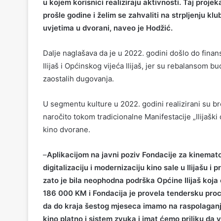
u kojem korisnici realiziraju aktivnosti. Taj proje
prošle godine i želim se zahvaliti na strpljenju k
uvjetima u dvorani, naveo je Hodžić.
Dalje naglašava da je u 2022. godini došlo do finans
Ilijaš i Općinskog vijeća Ilijaš, jer su rebalansom 
zaostalih dugovanja.
U segmentu kulture u 2022. godini realizirani su broj
naročito tokom tradicionalne Manifestacije „Ilijaški d
kino dvorane.
–
Aplikacijom na javni poziv Fondacije za kinematog
digitalizaciju i modernizaciju kino sale u Ilijašu i 
zato je bila neophodna podrška Općine Ilijaš koja ć
186 000 KM i Fondacija je provela tendersku proc
da do kraja šestog mjeseca imamo na raspolaganj
kino platno i sistem zvuka i imat ćemo priliku da