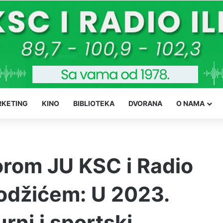
KETING
KINO
BIBLIOTEKA
DVORANA
O NAMA
torom JU KSC i Radio
Hodžićem: U 2023.
rni i sportski