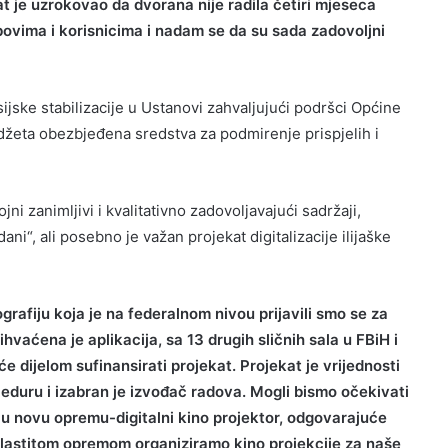
kat je uzrokovao da dvorana nije radila četiri mjeseca
lubovima i korisnicima i nadam se da su sada zadovoljni
ijske stabilizacije u Ustanovi zahvaljujući podršci Općine
budžeta obezbjeđena sredstva za podmirenje prispjelih i
ni zanimljivi i kvalitativno zadovoljavajući sadržaji,
ani“, ali posebno je važan projekat digitalizacije ilijaške
rafiju koja je na federalnom nivou prijavili smo se za
prihvaćena je aplikacija, sa 13 drugih
sličnih sala u FBiH i
e dijelom sufinansirati projekat. Projekat je vrijednosti
eduru i izabran je izvođač radova. Mogli bismo očekivati
u novu opremu-digitalni kino projektor, odgovarajuće
 vlastitom opremom organiziramo kino projekcije za naše