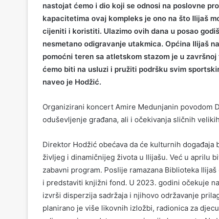
nastojat ćemo i dio koji se odnosi na poslovne pros
kapacitetima ovaj kompleks je ono na što Ilijaš m
cijeniti i koristiti. Ulazimo ovih dana u posao go
nesmetano odigravanje utakmica. Općina Ilijaš nast
pomoćni teren sa atletskom stazom je u završnoj 
ćemo biti na usluzi i pružiti podršku svim sportsk
naveo je Hodžić.
Organizirani koncert Amire Medunjanin povodom Da
oduševljenje građana, ali i očekivanja sličnih velik
Direktor Hodžić obećava da će kulturnih događaja biti 
življeg i dinamičnijeg života u Ilijašu. Već u april
zabavni program. Poslije ramazana Biblioteka Ilijaš
i predstaviti knjižni fond. U 2023. godini očekuje na
izvrši disperzija sadržaja i njihovo održavanje prila
planirano je više likovnih izložbi, radionica za djec