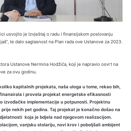
ci usvojilo je Izvještaj o radu i finansijskom poslovanju
ijaš“, te dalo saglasnost na Plan rada ove Ustanove za 2023.
ora Ustanove Nermina Hodžića, koji je napravio osvrt na
nove za ovu godinu.
ekoliko kapitalnih projekata, naša uloga u tome, rekao bih,
 finansirala i provela projekat energetske efikasnosti
do izvođačke implementacije u potpunosti. Projektnu
 prije nekih pet godina. Taj projekat je konačno došao na
e djelatnosti koja je bdjela nad njegovom realizacijom.
lacijom, vanjsku stolariju, novi krov i poboljšali ambijent