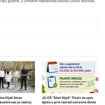
kraju godine, u zimskim mjesecima ukoliko uslovi dozvole,
ne Ilijaš Amar
JU OŠ “Stari Ilijaš”: Poziv za upis
isustvovao je radnoj
djece u prvi razred osnovne škole