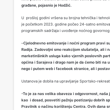
građane, pojasnio je Hodžić.
U prošloj godini vršena su brojna tehnička i tehnol
je početkom 2023. godine počeo 24-satno emitovan
programskih sadržaja i uvođenje noćnog govornog
–
Cjelodnevno emitovanje i noćni program pravi su
Radija. Zadovoljni smo reakcijom slušatelja, ali i
marketinšinkih usluga kako vjernih poslovnih partn
općina i Sarajeva i drago nam je da ćemo biti na 
nego i putem web i facebook stranice, ali i posta
Ustanova je dobila na upravljanje Sportsko-rekreati
-To je za nas velika obaveza i odgovornost, naša j
kao i dosad, posvetiti pažnju postizanju dobrih spo
Pravilnik o načinu korištenju Centra. Ovih dana s