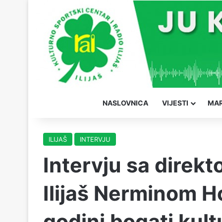
NASLOVNICA
VIJESTI
MAR
ILIJAŠ
INTERVJU
Intervju sa direk
Ilijaš Nerminom 
godini bogati kultu