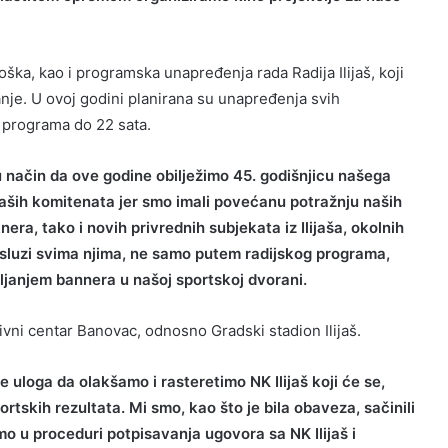
oška, kao i programska unapređenja rada Radija Ilijaš, koji
je. U ovoj godini planirana su unapređenja svih
 programa do 22 sata.
 način da ove godine obilježimo 45. godišnjicu našega
 naših komitenata jer smo imali povećanu potražnju naših
era, tako i novih privrednih subjekata iz Ilijaša, okolnih
usluzi svima njima, ne samo putem radijskog programa,
vljanjem bannera u našoj sportskoj dvorani.
vni centar Banovac, odnosno Gradski stadion Ilijaš.
e uloga da olakšamo i rasteretimo NK Ilijaš koji će se,
rtskih rezultata. Mi smo, kao što je bila obaveza, sačinili
mo u proceduri potpisavanja ugovora sa NK Ilijaš i