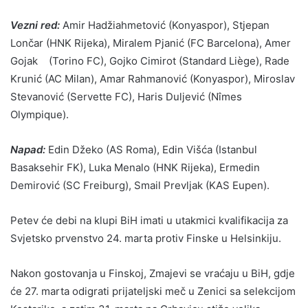
Vezni red:
Amir Hadžiahmetović (Konyaspor), Stjepan
Lončar (HNK Rijeka), Miralem Pjanić (FC Barcelona), Amer
Gojak (Torino FC), Gojko Cimirot (Standard Liège), Rade
Krunić (AC Milan), Amar Rahmanović (Konyaspor), Miroslav
Stevanović (Servette FC), Haris Duljević (Nîmes
Olympique).
Napad:
Edin Džeko (AS Roma), Edin Višća (Istanbul
Basaksehir FK), Luka Menalo (HNK Rijeka), Ermedin
Demirović (SC Freiburg), Smail Prevljak (KAS Eupen).
Petev će debi na klupi BiH imati u utakmici kvalifikacija za
Svjetsko prvenstvo 24. marta protiv Finske u Helsinkiju.
Nakon gostovanja u Finskoj, Zmajevi se vraćaju u BiH, gdje
će 27. marta odigrati prijateljski meč u Zenici sa selekcijom