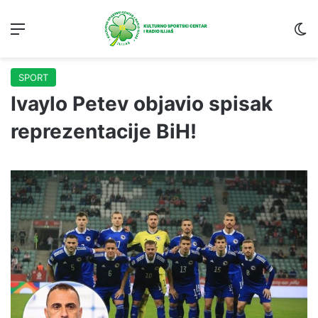
Menu
S
SPORT
Ivaylo Petev objavio spisak
reprezentacije BiH!