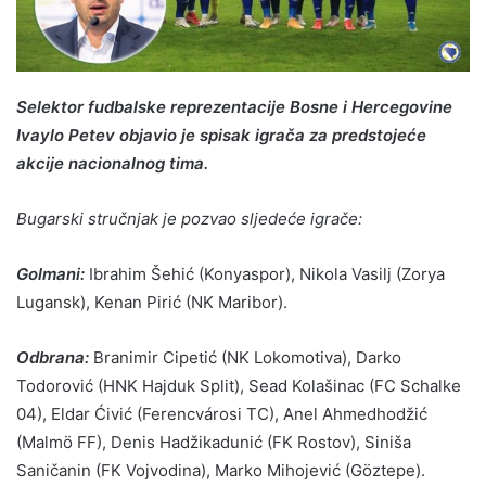
Selektor fudbalske reprezentacije Bosne i Hercegovine
Ivaylo Petev objavio je spisak igrača za predstojeće
akcije nacionalnog tima.
Bugarski stručnjak je pozvao sljedeće igrače:
Golmani:
Ibrahim Šehić (Konyaspor), Nikola Vasilj (Zorya
Lugansk), Kenan Pirić (NK Maribor).
Odbrana:
Branimir Cipetić (NK Lokomotiva), Darko
Todorović (HNK Hajduk Split), Sead Kolašinac (FC Schalke
04), Eldar Ćivić (Ferencvárosi TC), Anel Ahmedhodžić
(Malmö FF), Denis Hadžikadunić (FK Rostov), Siniša
Saničanin (FK Vojvodina), Marko Mihojević (Göztepe).