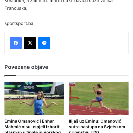
Kostarike, a zatim 31. marta na Grbavicu stiže velika
Francuska.
sportsport.ba
Messenger
Povezane objave
Emina Omanović i Enhar
Ilijaš uz Eminu: Omanović
Mahmić nisu uspjeli izboriti
sutra nastupa na Svjetskom
plasman u finale juniorskog
prvenstvu U20