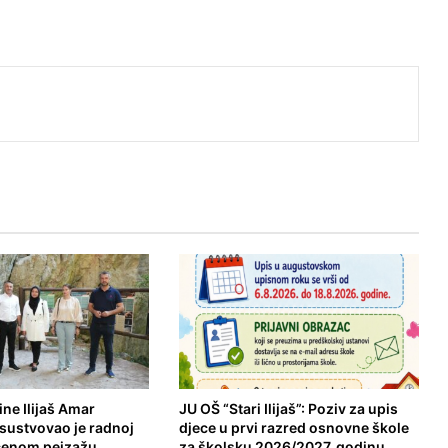
ne Ilijaš Amar
JU OŠ “Stari Ilijaš”: Poziv za upis
isustvovao je radnoj
djece u prvi razred osnovne škole
ićenom pejzažu
za školsku 2026/2027. godinu