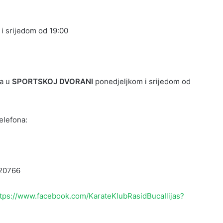
i srijedom od 19:00
ma u
SPORTSKOJ DVORANI
ponedjeljkom i srijedom od
elefona:
420766
ttps://www.facebook.com/KarateKlubRasidBucaIlijas?