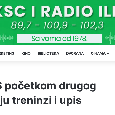
KETING
KINO
BIBLIOTEKA
DVORANA
O NAMA
 S početkom drugog
u treninzi i upis