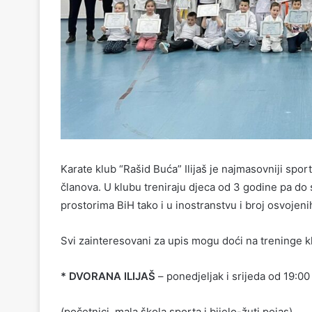
Karate klub “Rašid Buća” Ilijaš je najmasovniji sport
članova. U klubu treniraju djeca od 3 godine pa do
prostorima BiH tako i u inostranstvu i broj osvojeni
Svi zainteresovani za upis mogu doći na treninge kl
* DVORANA ILIJAŠ
– ponedjeljak i srijeda od 19:00
(početnici, mala škola sporta i bijelo-žuti pojas)