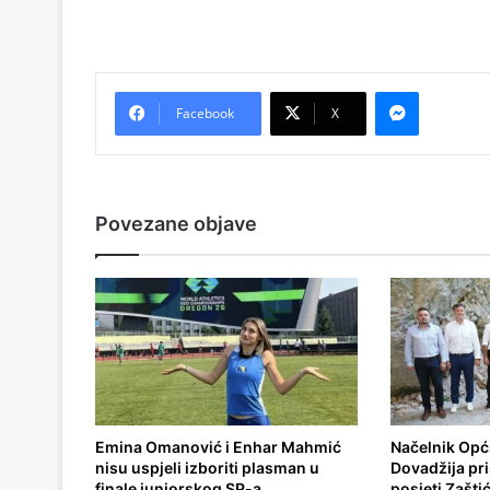
Messenger
Facebook
X
Povezane objave
Emina Omanović i Enhar Mahmić
Načelnik Opći
nisu uspjeli izboriti plasman u
Dovadžija pr
finale juniorskog SP-a
posjeti Zašt