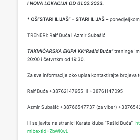
I NOVA LOKACIJA OD 01.02.2023.
* OŠ”STARI ILIJAŠ” – STARI ILIJAŠ
– ponedjeljkom 
TRENERI: Raif Buća i Azmir Subašić
TAKMIČARSKA EKIPA KK”Rašid Buća”
treninge i
20:00 i četvrtkm od 19:30.
Za sve informacije oko upisa kontaktirajte brojeva t
Raif Buća +38762147955 ili +38761147095
Azmir Subašić +38766547737 (za viber) +38765
Ili se javite na stranici Karate kluba “Rašid Buća”
h
mibextid=ZbWKwL