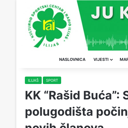
NASLOVNICA
VIJESTI
MAR
ILIJAŠ
SPORT
KK “Rašid Buća”:
polugodišta počinj
novih članova