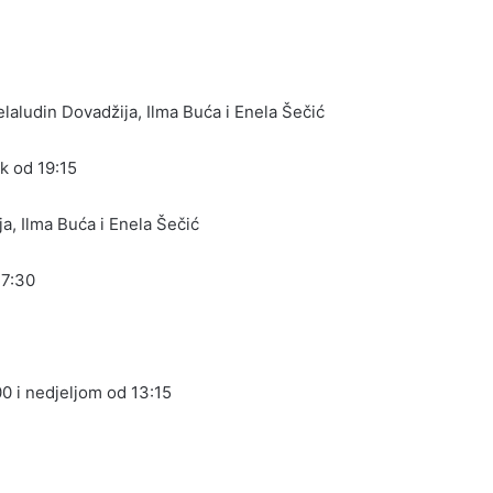
elaludin Dovadžija, Ilma Buća i Enela Šečić
ak od 19:15
a, Ilma Buća i Enela Šečić
17:30
0 i nedjeljom od 13:15