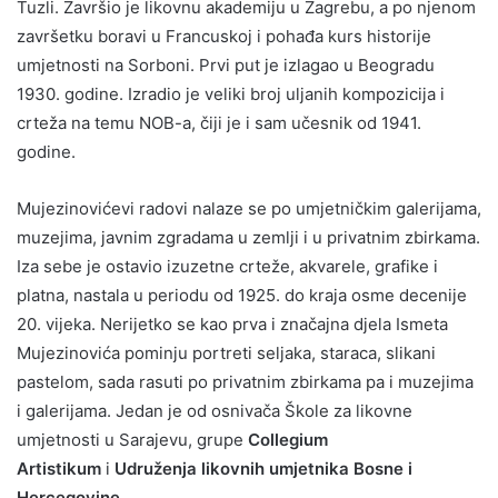
Tuzli. Završio je likovnu akademiju u Zagrebu, a po njenom
završetku boravi u Francuskoj i pohađa kurs historije
umjetnosti na Sorboni. Prvi put je izlagao u Beogradu
1930. godine. Izradio je veliki broj uljanih kompozicija i
crteža na temu NOB-a, čiji je i sam učesnik od 1941.
godine.
Mujezinovićevi radovi nalaze se po umjetničkim galerijama,
muzejima, javnim zgradama u zemlji i u privatnim zbirkama.
Iza sebe je ostavio izuzetne crteže, akvarele, grafike i
platna, nastala u periodu od 1925. do kraja osme decenije
20. vijeka. Nerijetko se kao prva i značajna djela Ismeta
Mujezinovića pominju portreti seljaka, staraca, slikani
pastelom, sada rasuti po privatnim zbirkama pa i muzejima
i galerijama. Jedan je od osnivača Škole za likovne
umjetnosti u Sarajevu, grupe
Collegium
Artistikum
i
Udruženja likovnih umjetnika Bosne i
Hercegovine
.