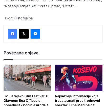
“Nošenje ranjenika”, “Prsa u prsa”, “Crtež”…
Izvor: Historija.ba
Messenger
Povezane objave
32. Sarajevo Film Festival: U
Najvažnije informacije koje
Glavnom Box Officeu u
trebate znati pred trodnevni
ponedjeljak počinje prodaja
spektakl Dine Merlina na