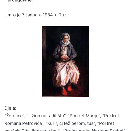
Umro je 7. januara 1984. u Tuzli.
Djela:
“Žetelice”, “Užina na radilištu”, “Portret Marije”, “Portret
Romana Petrovića”, “Kurir, crtež perom, tuš”, “Portret
maršala Tita, linorez u boji”, “Prelaz preko Neretve Proboj”,