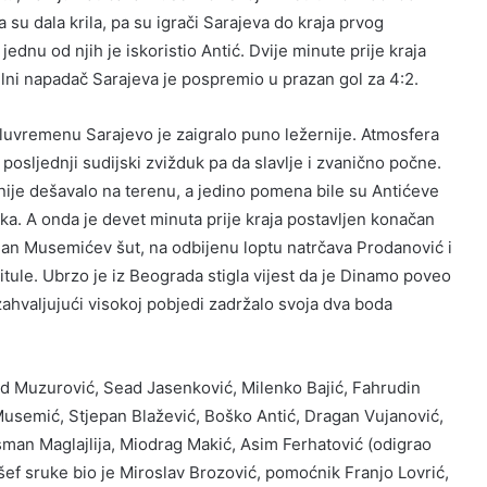
u dala krila, pa su igrači Sarajeva do kraja prvog
jednu od njih je iskoristio Antić. Dvije minute prije kraja
lni napadač Sarajeva je pospremio u prazan gol za 4:2.
luvremenu Sarajevo je zaigralo puno ležernije. Atmosfera
 posljednji sudijski zvižduk pa da slavlje i zvanično počne.
 nije dešavalo na terenu, a jedino pomena bile su Antićeve
ka. A onda je devet minuta prije kraja postavljen konačan
edan Musemićev šut, na odbijenu loptu natrčava Prodanović i
titule. Ubrzo je iz Beograda stigla vijest da je Dinamo poveo
 zahvaljujući visokoj pobjedi zadržalo svoja dva boda
ad Muzurović, Sead Jasenković, Milenko Bajić, Fahrudin
 Musemić, Stjepan Blažević, Boško Antić, Dragan Vujanović,
man Maglajlija, Miodrag Makić, Asim Ferhatović (odigrao
 šef sruke bio je Miroslav Brozović, pomoćnik Franjo Lovrić,