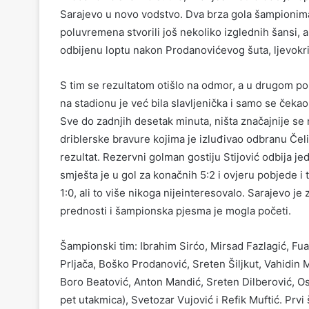
Sarajevo u novo vodstvo. Dva brza gola šampionima s
poluvremena stvorili još nekoliko izglednih šansi, a 
odbijenu loptu nakon Prodanovićevog šuta, ljevokri
S tim se rezultatom otišlo na odmor, a u drugom po
na stadionu je već bila slavljenička i samo se čekao
Sve do zadnjih desetak minuta, ništa značajnije se
driblerske bravure kojima je izluđivao odbranu Čeli
rezultat. Rezervni golman gostiju Stijović odbija j
smješta je u gol za konačnih 5:2 i ovjeru pobjede i 
1:0, ali to više nikoga nijeinteresovalo. Sarajevo je
prednosti i šampionska pjesma je mogla početi.
Šampionski tim: Ibrahim Sirćo, Mirsad Fazlagić, Fu
Prljača, Boško Prodanović, Sreten Šiljkut, Vahidin
Boro Beatović, Anton Mandić, Sreten Dilberović, Os
pet utakmica), Svetozar Vujović i Refik Muftić. Prvi