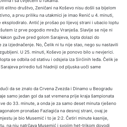
ovima i sa cvijećem u rukama.
titi elitno društvo, Zeničani na Koševo nisu došli sa bijelom
vno, a prvu priliku na utakmici je imao Renić u 4. minuti,
 eksplodiralo. Antić je prošao po lijevoj strani i ubacio loptu
utem iz prve pogodio mrežu Vranješa. Slavlje se nije ni
. Nakon gužve pred golom Sarajeva, lopta dolazi do
 izjednačenje. No, Čelik ni tu nije stao, nego su nastavili
izgubljeni. U 25. minuti, Koševo je ponovo bilo u nevjerici.
ta se odbila od stativu i odsjela iza Sirćinih leđa. Čelik je
 Sarajeva priredio tuš hladniji od pljuska uoči same
dući da se znalo da Crvena Zvezda i Dinamo u Beogradu
aje samo jedan gol da sat vremena prije kraja šampionata
 sve do 33. minute, a onda je za samo deset minuta rješeno
agonalom pronašao Fazlagića na desnoj strani, ovaj je
jestu je bio Musemić i to je 2:2. Četiri minute kasnije,
ptu, na nju natrčava Musemić i svojim het-trikom dovodi