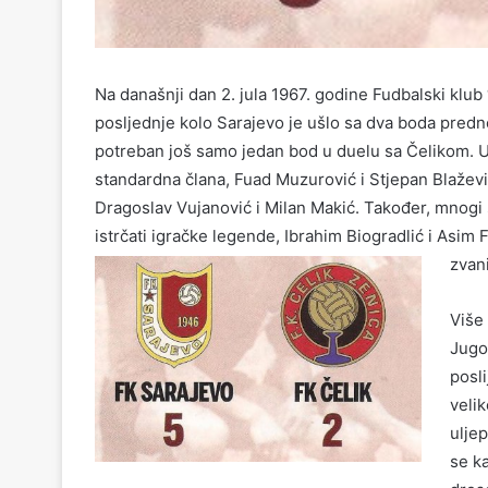
Na današnji dan 2. jula 1967. godine Fudbalski klub “S
posljednje kolo Sarajevo je ušlo sa dva boda predn
potreban još samo jedan bod u duelu sa Čelikom. U
standardna člana, Fuad Muzurović i Stjepan Blažević
Dragoslav Vujanović i Milan Makić. Također, mnogi 
istrčati igračke legende, Ibrahim Biogradlić i Asim 
zvan
Više
Jugos
posl
veli
ulje
se k