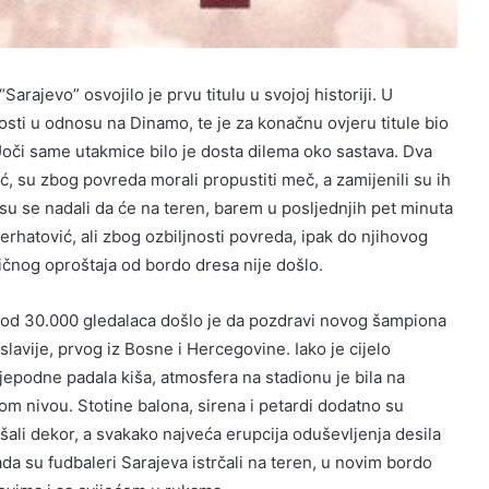
arajevo” osvojilo je prvu titulu u svojoj historiji. U
osti u odnosu na Dinamo, te je za konačnu ovjeru titule bio
oči same utakmice bilo je dosta dilema oko sastava. Dva
, su zbog povreda morali propustiti meč, a zamijenili su ih
su se nadali da će na teren, barem u posljednjih pet minuta
Ferhatović, ali zbog ozbiljnosti povreda, ipak do njihovog
ičnog oproštaja od bordo dresa nije došlo.
 od 30.000 gledalaca došlo je da pozdravi novog šampiona
lavije, prvog iz Bosne i Hercegovine. Iako je cijelo
ijepodne padala kiša, atmosfera na stadionu je bila na
kom nivou. Stotine balona, sirena i petardi dodatno su
pšali dekor, a svakako najveća erupcija oduševljenja desila
ada su fudbaleri Sarajeva istrčali na teren, u novim bordo