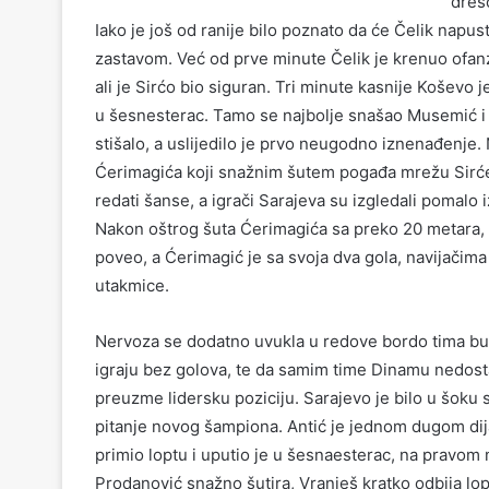
dres
Iako je još od ranije bilo poznato da će Čelik napus
zastavom. Već od prve minute Čelik je krenuo ofanzi
ali je Sirćo bio siguran. Tri minute kasnije Koševo je
u šesnesterac. Tamo se najbolje snašao Musemić i š
stišalo, a uslijedilo je prvo neugodno iznenađenje
Ćerimagića koji snažnim šutem pogađa mrežu Sirće za
redati šanse, a igrači Sarajeva su izgledali pomalo 
Nakon oštrog šuta Ćerimagića sa preko 20 metara, lop
poveo, a Ćerimagić je sa svoja dva gola, navijačima
utakmice.
Nervoza se dodatno uvukla u redove bordo tima bu
igraju bez golova, te da samim time Dinamu nedost
preuzme lidersku poziciju. Sarajevo je bilo u šoku
pitanje novog šampiona. Antić je jednom dugom dij
primio loptu i uputio je u šesnaesterac, na pravom m
Prodanović snažno šutira, Vranješ kratko odbija lo