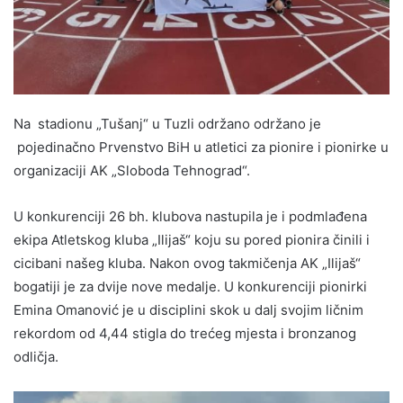
Na stadionu „Tušanj“ u Tuzli održano održano je
pojedinačno Prvenstvo BiH u atletici za pionire i pionirke u
organizaciji AK „Sloboda Tehnograd“.
U konkurenciji 26 bh. klubova nastupila je i podmlađena
ekipa Atletskog kluba „Ilijaš“ koju su pored pionira činili i
cicibani našeg kluba. Nakon ovog takmičenja AK „Ilijaš“
bogatiji je za dvije nove medalje. U konkurenciji pionirki
Emina Omanović je u disciplini skok u dalj svojim ličnim
rekordom od 4,44 stigla do trećeg mjesta i bronzanog
odličja.