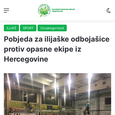
Menu
S
ILIJAŠ
SPORT
Uncategorized
Pobjeda za ilijaške odbojašice
protiv opasne ekipe iz
Hercegovine