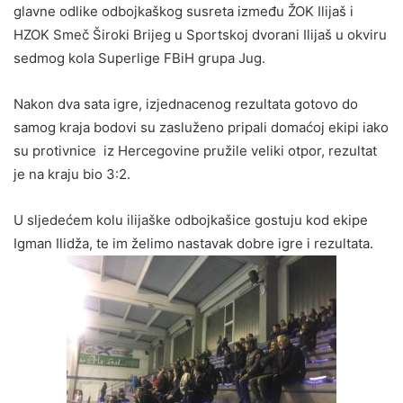
glavne odlike odbojkaškog susreta između ŽOK Ilijaš i
HZOK Smeč Široki Brijeg u Sportskoj dvorani Ilijaš u okviru
sedmog kola Superlige FBiH grupa Jug.
Nakon dva sata igre, izjednacenog rezultata gotovo do
samog kraja bodovi su zasluženo pripali domaćoj ekipi iako
su protivnice iz Hercegovine pružile veliki otpor, rezultat
je na kraju bio 3:2.
U sljedećem kolu ilijaške odbojkašice gostuju kod ekipe
Igman Ilidža, te im želimo nastavak dobre igre i rezultata.