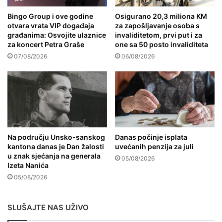
Bingo Group i ove godine
Osigurano 20,3 miliona KM
otvara vrata VIP događaja
za zapošljavanje osoba s
građanima: Osvojite ulaznice
invaliditetom, prvi put i za
za koncert Petra Graše
one sa 50 posto invaliditeta
07/08/2026
06/08/2026
Na području Unsko-sanskog
Danas počinje isplata
kantona danas je Dan žalosti
uvećanih penzija za juli
u znak sjećanja na generala
05/08/2026
Izeta Nanića
05/08/2026
SLUŠAJTE NAS UŽIVO