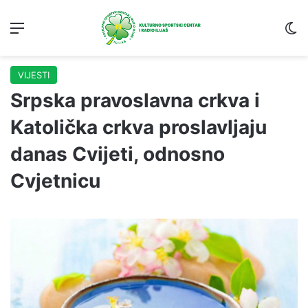
Menu
S
VIJESTI
Srpska pravoslavna crkva i
Katolička crkva proslavljaju
danas Cvijeti, odnosno
Cvjetnicu