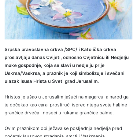
Srpska pravoslavna crkva /SPC/ i Katolička crkva
proslavljaju danas Cvijeti, odnosno Cvjetnicu ili Nedjelju
muke gospodnje, koja se slavi u nedjelju prije
Uskrsa/Vaskrsa, a praznik je koji simbolizuje i svečani
ulazak Isusa Hrista u Sveti grad Jerusalim.
Hristos je ušao u Jerusalim jašući na magarcu, a narod ga
je dočekao kao cara, prostirući ispred njega svoje haljine i
grančice drveća i noseći u rukama grančice palme.
Ovim praznikom obilježava se posljednja nedjelja pred
početak Isusovog stradanja, smrti i Vaskrsenja.