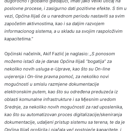
dugoroćno i globalno gledajući, imati jako veliki uticaj na
poslovne procese, i zasigurno dati pozitivne efekte. S tim u
vezi, Općina Ilijaš će u narednom periodu nastaviti sa svim
započetim aktivnostima, kao i sa daljim razvojem
informacionog sistema, a u skladu sa svojim raspoloživim
kapacitetima.”
Općinski načelnik, Akif Fazlić je naglasio:
„S ponosom
možemo istaći da je danas Općina Ilijaš “bogatija” za
nekoliko novih usluga e-Uprave, kao što su On-line
uvjerenja i On-line pravna pomoć, za nekoliko novi
mogućnosti u smislu razmjene dokumentacije
elektronskim putem, kao što su određena preduzeća iz
oblasti komunalne infrastrukture i sa Mjesnim uredom
Srednje, za nekoliko novih mogućnosti za rad uposlenika,
kao što su automatizovan proces digitalizacije/skeniranja
dokumentacije, udaljeni pristup sistemu sa terena, te da je
Općina Ilijaš proširila i ojačala već postojeće kapacitete, i