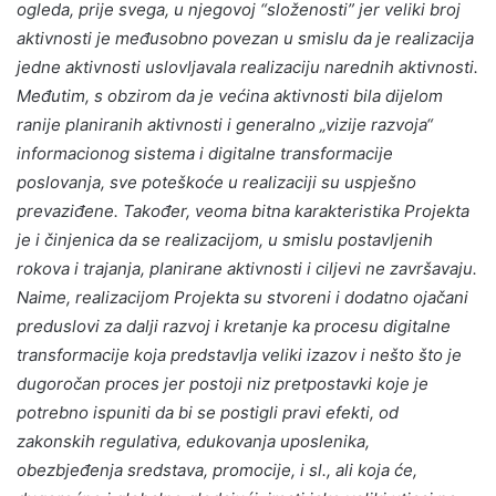
ogleda, prije svega, u njegovoj “složenosti” jer veliki broj
aktivnosti je međusobno povezan u smislu da je realizacija
jedne aktivnosti uslovljavala realizaciju narednih aktivnosti.
Međutim, s obzirom da je većina aktivnosti bila dijelom
ranije planiranih aktivnosti i generalno „vizije razvoja“
informacionog sistema i digitalne transformacije
poslovanja, sve poteškoće u realizaciji su uspješno
prevaziđene. Također, veoma bitna karakteristika Projekta
je i činjenica da se realizacijom, u smislu postavljenih
rokova i trajanja, planirane aktivnosti i ciljevi ne završavaju.
Naime, realizacijom Projekta su stvoreni i dodatno ojačani
preduslovi za dalji razvoj i kretanje ka procesu digitalne
transformacije koja predstavlja veliki izazov i nešto što je
dugoročan proces jer postoji niz pretpostavki koje je
potrebno ispuniti da bi se postigli pravi efekti, od
zakonskih regulativa, edukovanja uposlenika,
obezbjeđenja sredstava, promocije, i sl., ali koja će,