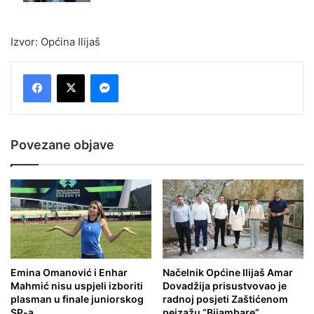
Izvor: Općina Ilijaš
Messenger
Povezane objave
Emina Omanović i Enhar
Načelnik Općine Ilijaš Amar
Mahmić nisu uspjeli izboriti
Dovadžija prisustvovao je
plasman u finale juniorskog
radnoj posjeti Zaštićenom
SP-a
pejzažu “Bijambare”