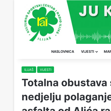
NASLOVNICA
VIJESTI
MAR
ILIJAŠ
VIJESTI
Totalna obustava 
nedjelju polaganj
asfalta od Alića 