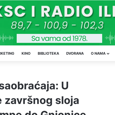
KETING
KINO
BIBLIOTEKA
DVORANA
O NAMA
saobraćaja: U
e završnog sloja
rampe do Gnionice