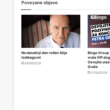
Povezane objave
Na današnji dan rođen Alija
Bingo Group 
Izetbegović
vrata VIP do
Osvojite ulaz
08/08/2026
Graše
07/08/2026