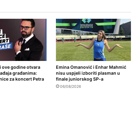
i ove godine otvara
Emina Omanović i Enhar Mahmić
gađaja građanima:
nisu uspjeli izboriti plasman u
nice za koncert Petra
finale juniorskog SP-a
06/08/2026