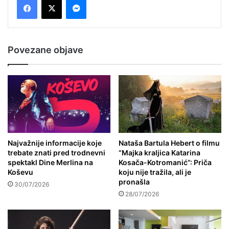
Povezane objave
Najvažnije informacije koje
Nataša Bartula Hebert o filmu
trebate znati pred trodnevni
“Majka kraljica Katarina
spektakl Dine Merlina na
Kosača-Kotromanić”: Priča
Koševu
koju nije tražila, ali je
pronašla
30/07/2026
28/07/2026