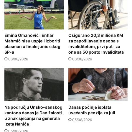
Emina Omanović i Enhar
Osigurano 20,3 miliona KM
Mahmić nisu uspjeli izboriti
za zapošljavanje osoba s
plasman u finale juniorskog
invaliditetom, prvi put i za
SP-a
one sa 50 posto invaliditeta
06/08/2026
06/08/2026
Na području Unsko-sanskog
Danas počinje isplata
kantona danas je Dan žalosti
uvećanih penzija za juli
u znak sjećanja na generala
05/08/2026
Izeta Nanića
05/08/2026