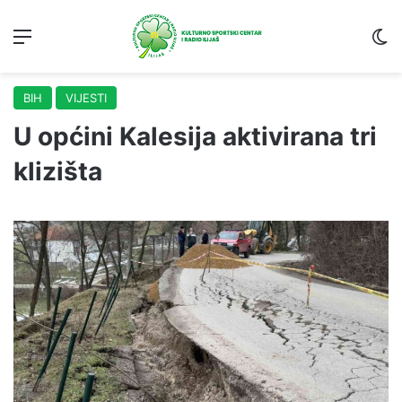
Menu
S
BIH
VIJESTI
U općini Kalesija aktivirana tri
klizišta