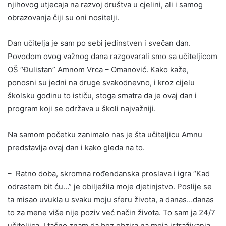
njihovog utjecaja na razvoj društva u cjelini, ali i samog
obrazovanja čiji su oni nositelji.
Dan učitelja je sam po sebi jedinstven i svečan dan.
Povodom ovog važnog dana razgovarali smo sa učiteljicom
OŠ “Đulistan” Amnom Vrca – Omanović. Kako kaže,
ponosni su jedni na druge svakodnevno, i kroz cijelu
školsku godinu to ističu, stoga smatra da je ovaj dan i
program koji se održava u školi najvažniji.
Na samom početku zanimalo nas je šta učiteljicu Amnu
predstavlja ovaj dan i kako gleda na to.
– Ratno doba, skromna rođendanska proslava i igra “Kad
odrastem bit ću…” je obilježila moje djetinjstvo. Poslije se
ta misao uvukla u svaku moju sferu života, a danas…danas
to za mene više nije poziv već način života. To sam ja 24/7
učiteljica. I tačno znam da bez obzira na moja istraživanja