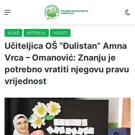
Menu
S
ILIJAŠ
INTERVJU
VIJESTI
Učiteljica OŠ “Đulistan” Amna
Vrca – Omanović: Znanju je
potrebno vratiti njegovu pravu
vrijednost