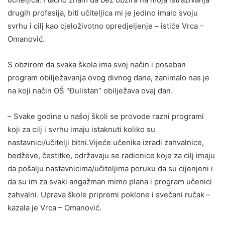
drugih profesija, biti učiteljica mi je jedino imalo svoju
svrhu i cilj kao cjeloživotno opredjeljenje – ističe Vrca –
Omanović.
S obzirom da svaka škola ima svoj način i poseban
program obilježavanja ovog divnog dana, zanimalo nas je
na koji način OŠ “Đulistan” obilježava ovaj dan.
– Svake godine u našoj školi se provode razni programi
koji za cilj i svrhu imaju istaknuti koliko su
nastavnici/učitelji bitni.Vijeće učenika izradi zahvalnice,
bedževe, čestitke, održavaju se radionice koje za cilj imaju
da pošalju nastavnicima/učiteljima poruku da su cijenjeni i
da su im za svaki angažman mimo plana i program učenici
zahvalni. Uprava škole pripremi poklone i svečani ručak –
kazala je Vrca – Omanović.