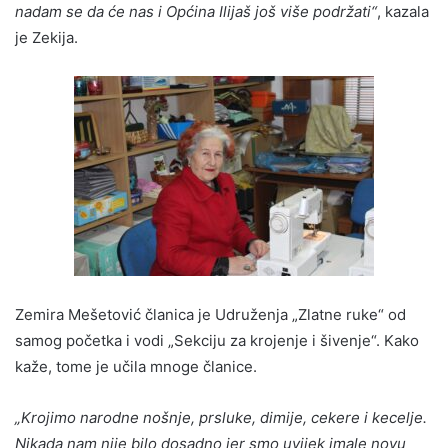
nadam se da će nas i Općina Ilijaš još više podržati“
, kazala
je Zekija.
Zemira Mešetović članica je Udruženja „Zlatne ruke“ od
samog početka i vodi „Sekciju za krojenje i šivenje“. Kako
kaže, tome je učila mnoge članice.
„Krojimo narodne nošnje, prsluke, dimije, cekere i kecelje.
Nikada nam nije bilo dosadno jer smo uvijek imale novu