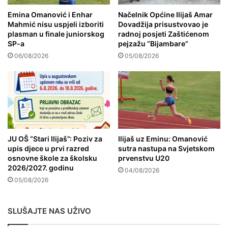
Emina Omanović i Enhar
Načelnik Općine Ilijaš Amar
Mahmić nisu uspjeli izboriti
Dovadžija prisustvovao je
plasman u finale juniorskog
radnoj posjeti Zaštićenom
SP-a
pejzažu “Bijambare”
06/08/2026
05/08/2026
JU OŠ “Stari Ilijaš”: Poziv za
Ilijaš uz Eminu: Omanović
upis djece u prvi razred
sutra nastupa na Svjetskom
osnovne škole za školsku
prvenstvu U20
2026/2027. godinu
04/08/2026
05/08/2026
SLUŠAJTE NAS UŽIVO