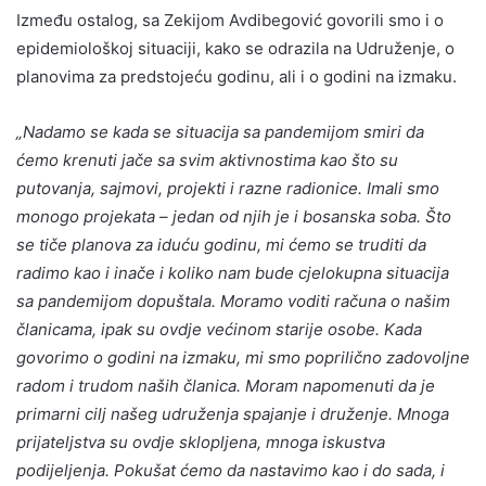
Između ostalog, sa Zekijom Avdibegović govorili smo i o
epidemiološkoj situaciji, kako se odrazila na Udruženje, o
planovima za predstojeću godinu, ali i o godini na izmaku.
„Nadamo se kada se situacija sa pandemijom smiri da
ćemo krenuti jače sa svim aktivnostima kao što su
putovanja, sajmovi, projekti i razne radionice. Imali smo
monogo projekata – jedan od njih je i bosanska soba. Što
se tiče planova za iduću godinu, mi ćemo se truditi da
radimo kao i inače i koliko nam bude cjelokupna situacija
sa pandemijom dopuštala. Moramo voditi računa o našim
članicama, ipak su ovdje većinom starije osobe. Kada
govorimo o godini na izmaku, mi smo poprilično zadovoljne
radom i trudom naših članica. Moram napomenuti da je
primarni cilj našeg udruženja spajanje i druženje. Mnoga
prijateljstva su ovdje sklopljena, mnoga iskustva
podijeljenja. Pokušat ćemo da nastavimo kao i do sada, i