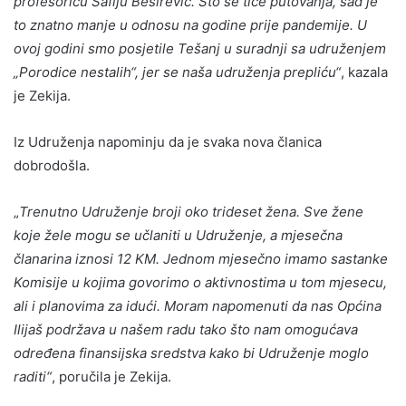
profesoricu Safiju Beširević. Što se tiče putovanja, sad je
to znatno manje u odnosu na godine prije pandemije. U
ovoj godini smo posjetile Tešanj u suradnji sa udruženjem
„Porodice nestalih“, jer se naša udruženja prepliću“
, kazala
je Zekija.
Iz Udruženja napominju da je svaka nova članica
dobrodošla.
„
Trenutno Udruženje broji oko trideset žena. Sve žene
koje žele mogu se učlaniti u Udruženje, a mjesečna
članarina iznosi 12 KM. Jednom mjesečno imamo sastanke
Komisije u kojima govorimo o aktivnostima u tom mjesecu,
ali i planovima za idući. Moram napomenuti da nas Općina
Ilijaš podržava u našem radu tako što nam omogućava
određena finansijska sredstva kako bi Udruženje moglo
raditi“
, poručila je Zekija.