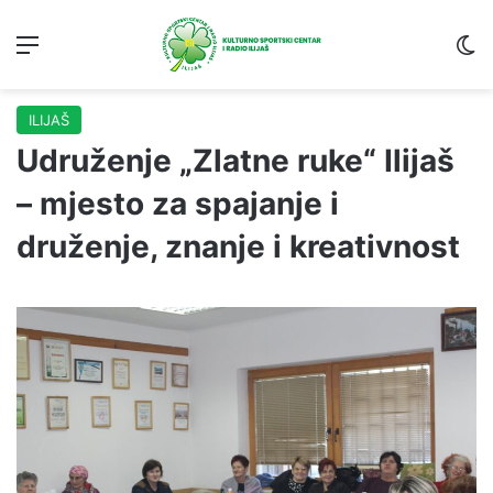
Menu
S
ILIJAŠ
Udruženje „Zlatne ruke“ Ilijaš
– mjesto za spajanje i
druženje, znanje i kreativnost