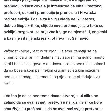
promociji prisustvovala je intelektualna elita Hrvatskoj,
profesori, dekani i promociju je prenosila i Hrvatska
radiotelevizija. I dalje za knjigu vlada veliki interes,
dobiva lijepe kritike, slijede nove promocije, a u toku su
ozbiljni razgovori za prijevod knjige na njemački, engleski
a kasnije i italijanski jezik, otkriva mr. Salihović.
Važnost knjige „Status drugog u islamu“ temelji se na
činjenici da u ranijim djelima nisu sabrani na jedno mjesto
ajeti i hadisi koji govore o odnosu prema nemuslimanima i
da na bosanskom pa i nekim drugim svjetskim jezicima
nema zasebnog, sistematičnog djela koje obrađuje ovu
temu.
–
Važno je da se ove teme danas otvaraju, ukoliko ne
želimo da se ovaj svijet pretvori u najružnije slike koje
smo živjeli u prošlosti ili da se ovaj naš svijet pretvori u