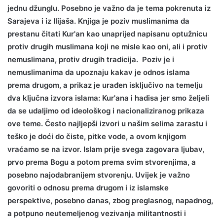
jednu džunglu. Posebno je važno da je tema pokrenuta iz
Sarajeva i iz Ilijaša. Knjiga je poziv muslimanima da
prestanu čitati Kur'an kao unaprijed napisanu optužnicu
protiv drugih muslimana koji ne misle kao oni, ali i protiv
nemuslimana, protiv drugih tradicija. Poziv je i
nemuslimanima da upoznaju kakav je odnos islama
prema drugom, a prikaz je urađen isključivo na temelju
dva ključna izvora islama: Kur'ana i hadisa jer smo željeli
da se udaljimo od ideološkog i nacionaliziranog prikaza
ove teme. Često najljepši izvori u našim selima zarastu i
teško je doći do čiste, pitke vode, a ovom knjigom
vraćamo se na izvor. Islam prije svega zagovara ljubav,
prvo prema Bogu a potom prema svim stvorenjima, a
posebno najodabranijem stvorenju. Uvijek je važno
govoriti o odnosu prema drugom i iz islamske
perspektive, posebno danas, zbog preglasnog, napadnog,
a potpuno neutemeljenog vezivanja militantnosti i