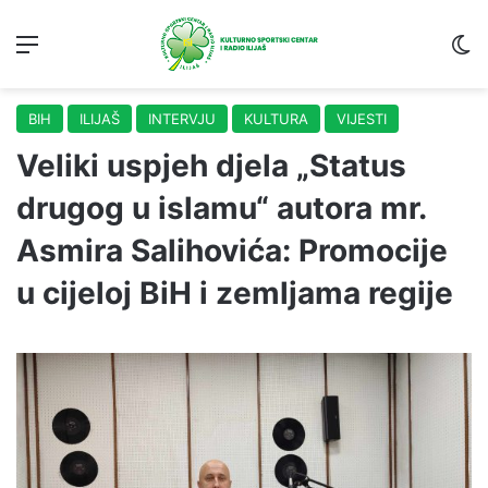
Menu
S
BIH
ILIJAŠ
INTERVJU
KULTURA
VIJESTI
Veliki uspjeh djela „Status
drugog u islamu“ autora mr.
Asmira Salihovića: Promocije
u cijeloj BiH i zemljama regije