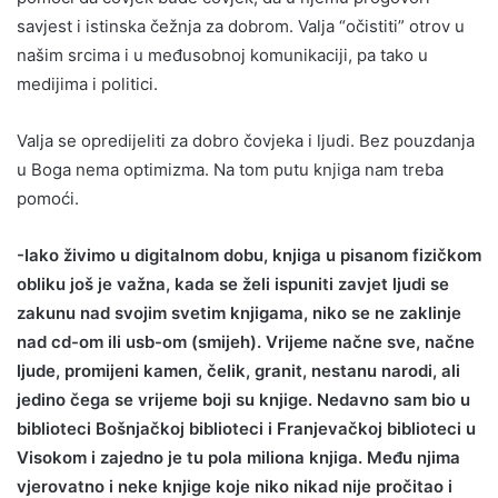
savjest i istinska čežnja za dobrom. Valja “očistiti” otrov u
našim srcima i u međusobnoj komunikaciji, pa tako u
medijima i politici.
Valja se opredijeliti za dobro čovjeka i ljudi. Bez pouzdanja
u Boga nema optimizma. Na tom putu knjiga nam treba
pomoći.
-Iako živimo u digitalnom dobu, knjiga u pisanom fizičkom
obliku još je važna, kada se želi ispuniti zavjet ljudi se
zakunu nad svojim svetim knjigama, niko se ne zaklinje
nad cd-om ili usb-om (smijeh). Vrijeme načne sve, načne
ljude, promijeni kamen, čelik, granit, nestanu narodi, ali
jedino čega se vrijeme boji su knjige. Nedavno sam bio u
biblioteci Bošnjačkoj biblioteci i Franjevačkoj biblioteci u
Visokom i zajedno je tu pola miliona knjiga. Među njima
vjerovatno i neke knjige koje niko nikad nije pročitao i