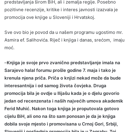
predstavljanja širom BiH, ali i zemalja regije. Posebno
pozitivne recenzije, kritike i interes javnosti izazvala je
promocija ove knjige u Sloveniji i Hrvatskoj.
Sve ovo bio je povod da u našem programu ugostimo mr.
Asmira ef. Salihovića. Riječ i knjiga i danas, srećom, imaju
moć.
–
Knjiga je svoje prvo zvanično predstavljanje imala na
Sarajevo halal forumu prošle godine 7. maja i tako je
krenula njena priča. Priča o knjizi nekad može da bude
interesantnija i od samog života čovjeka. Druga
promocija bila je ovdje u Ilijašu kada je o djelu govorio
jedan od recenzenata i naših najvećih umova akademik
Ferid Muhić. Nakon toga knjiga je proputovala gotovo
cijelu BiH, ali ono na što sam ponosan je da je knjiga
dobila svoje mjesto i promovisana u Crnoj Gori, Srbiji,
Sloveniji i posljednja promocija bila je u Zagrabu. Toj