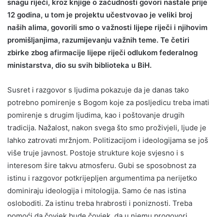
snagu riječi, kroz knjige o začudnosti govori nastale prije
12 godina, u tom je projektu učestvovao je veliki broj
naših alima, govorili smo o važnosti lijepe riječi i njihovim
promišljanjima, razumijevanju važnih teme. Te četiri
zbirke zbog afirmacije lijepe riječi odlukom federalnog
ministarstva, dio su svih biblioteka u BiH.
Susret i razgovor s ljudima pokazuje da je danas tako
potrebno pomirenje s Bogom koje za posljedicu treba imati
pomirenje s drugim ljudima, kao i poštovanje drugih
tradicija. Nažalost, nakon svega što smo proživjeli, ljude je
lahko zatrovati mržnjom. Politizacijom i ideologijama se još
više truje javnost. Postoje strukture koje svjesno i s
interesom šire takvu atmosferu. Gubi se sposobnost za
istinu i razgovor potkrijepljen argumentima pa nerijetko
dominiraju ideologija i mitologija. Samo će nas istina
osloboditi. Za istinu treba hrabrosti i poniznosti. Treba
pomoći da čovjek bude čovjek, da u njemu progovori