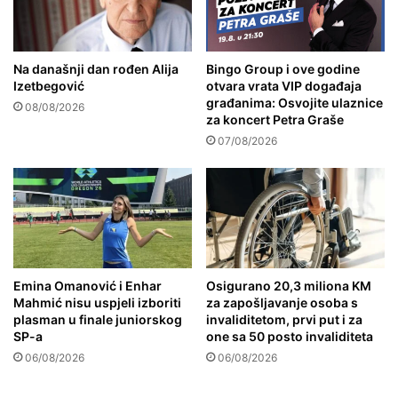
Na današnji dan rođen Alija
Bingo Group i ove godine
Izetbegović
otvara vrata VIP događaja
građanima: Osvojite ulaznice
08/08/2026
za koncert Petra Graše
07/08/2026
Emina Omanović i Enhar
Osigurano 20,3 miliona KM
Mahmić nisu uspjeli izboriti
za zapošljavanje osoba s
plasman u finale juniorskog
invaliditetom, prvi put i za
SP-a
one sa 50 posto invaliditeta
06/08/2026
06/08/2026