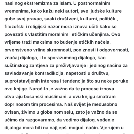
nasilnog ekstremizma za islam. U postnormalnim
vremenima, kako kažu neki autori, sve ljudske kulture
gube svoj pravac, svaki društveni, kulturni, politički,
filozofski i religijski nazor mora iznova učiti kako se
povezati s vlastitim moralnim i etičkim učenjima. Ovo
vrijeme traži maksimalno buđenje etičkih načela,
prvenstveno vrline skromnosti, poniznosti i odgovornosti,
značaj dijaloga, i to sporazumnog dijaloga, kao
suštinskog zahtjeva za preživljavanje i jedinog načina za
savladavanje kontradikcija, napetosti u društvu,
suprotstavljenih interesa i tendencija što su neke poruke
ove knjige. Naročito je važno da te procese iznova
otvaraju bosanski muslimani, a ovu knjigu smatram
doprinosom tim procesima. Naš svijet je međusobno
ovisan, živimo u globalnom selu, zato je važno da se
učimo da razgovaramo, da vodimo dijalog, vođenje
dijaloga mora biti na najljepši mogući način. Vjerujem u