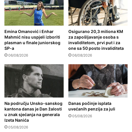
Emina Omanović i Enhar
Osigurano 20,3 miliona KM
Mahmić nisu uspjeli izboriti
za zapošljavanje osoba s
plasman u finale juniorskog
invaliditetom, prvi put i za
SP-a
one sa 50 posto invaliditeta
06/08/2026
06/08/2026
Na području Unsko-sanskog
Danas počinje isplata
kantona danas je Dan žalosti
uvećanih penzija za juli
u znak sjećanja na generala
05/08/2026
Izeta Nanića
05/08/2026