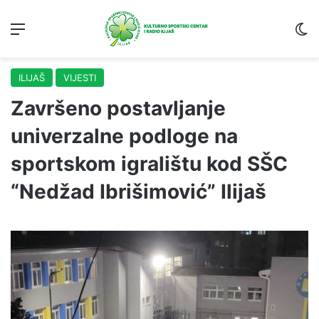
Menu
S
ILIJAŠ
VIJESTI
Završeno postavljanje
univerzalne podloge na
sportskom igralištu kod SŠC
“Nedžad Ibrišimović” Ilijaš