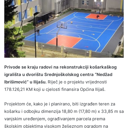
Privode se kraju radovi na rekonstrukciji košarkaškog
igrališta u dvorištu Srednjoškolskog centra “Nedžad
Ibrišimović” u Ilijašu.
Riječ je o projektu vrijednosti
178.126,21 KM koji u cjelosti finansira Općina Ilijaš.
Projektom će, kako je i planirano, biti izgrađen teren za
košarku i odbojku dimenzija 18,80 m (17,80 m) x 33,85 m sa
vanjskim uređenjem, ograđivanjem parcela prema
školskim objektima visokom željeznom ogradom na