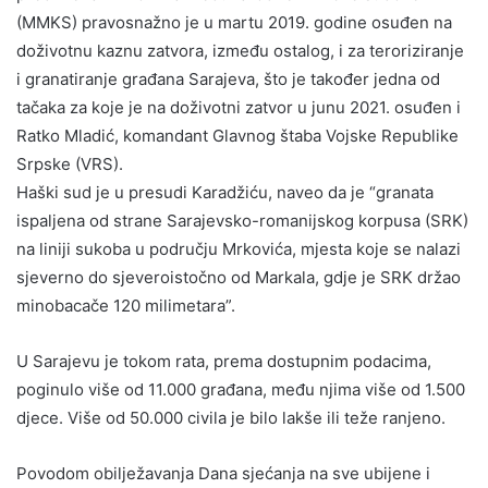
(MMKS) pravosnažno je u martu 2019. godine osuđen na
doživotnu kaznu zatvora, između ostalog, i za teroriziranje
i granatiranje građana Sarajeva, što je također jedna od
tačaka za koje je na doživotni zatvor u junu 2021. osuđen i
Ratko Mladić, komandant Glavnog štaba Vojske Republike
Srpske (VRS).
Haški sud je u presudi Karadžiću, naveo da je “granata
ispaljena od strane Sarajevsko-romanijskog korpusa (SRK)
na liniji sukoba u području Mrkovića, mjesta koje se nalazi
sjeverno do sjeveroistočno od Markala, gdje je SRK držao
minobacače 120 milimetara”.
U Sarajevu je tokom rata, prema dostupnim podacima,
poginulo više od 11.000 građana, među njima više od 1.500
djece. Više od 50.000 civila je bilo lakše ili teže ranjeno.
Povodom obilježavanja Dana sjećanja na sve ubijene i