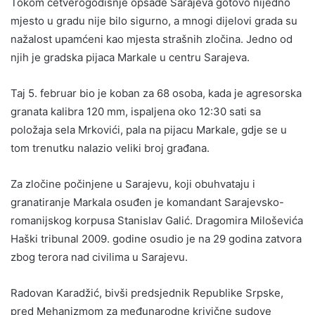
Tokom četverogodišnje opsade Sarajeva gotovo nijedno
mjesto u gradu nije bilo sigurno, a mnogi dijelovi grada su
nažalost upamćeni kao mjesta strašnih zločina. Jedno od
njih je gradska pijaca Markale u centru Sarajeva.
Taj 5. februar bio je koban za 68 osoba, kada je agresorska
granata kalibra 120 mm, ispaljena oko 12:30 sati sa
položaja sela Mrkovići, pala na pijacu Markale, gdje se u
tom trenutku nalazio veliki broj građana.
Za zločine počinjene u Sarajevu, koji obuhvataju i
granatiranje Markala osuđen je komandant Sarajevsko-
romanijskog korpusa Stanislav Galić. Dragomira Miloševića
Haški tribunal 2009. godine osudio je na 29 godina zatvora
zbog terora nad civilima u Sarajevu.
Radovan Karadžić, bivši predsjednik Republike Srpske,
pred Mehanizmom za međunarodne krivične sudove