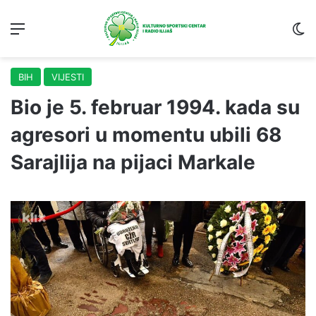
Menu
S
BIH
VIJESTI
Bio je 5. februar 1994. kada su
agresori u momentu ubili 68
Sarajlija na pijaci Markale