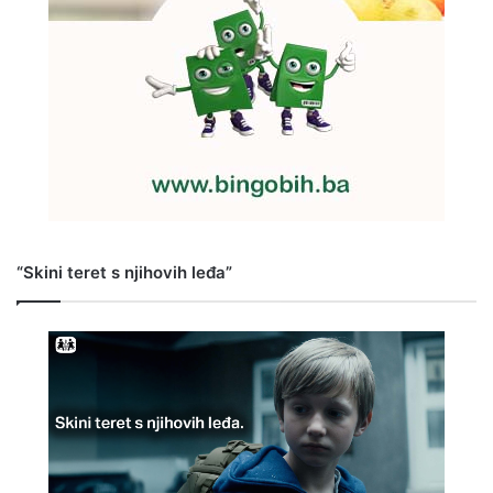
“Skini teret s njihovih leđa”