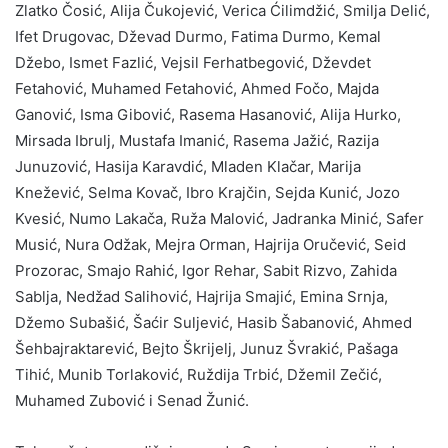
Zlatko Čosić, Alija Čukojević, Verica Ćilimdžić, Smilja Delić,
Ifet Drugovac, Dževad Durmo, Fatima Durmo, Kemal
Džebo, Ismet Fazlić, Vejsil Ferhatbegović, Dževdet
Fetahović, Muhamed Fetahović, Ahmed Fočo, Majda
Ganović, Isma Gibović, Rasema Hasanović, Alija Hurko,
Mirsada Ibrulj, Mustafa Imanić, Rasema Jažić, Razija
Junuzović, Hasija Karavdić, Mladen Klačar, Marija
Knežević, Selma Kovač, Ibro Krajčin, Sejda Kunić, Jozo
Kvesić, Numo Lakača, Ruža Malović, Jadranka Minić, Safer
Musić, Nura Odžak, Mejra Orman, Hajrija Oručević, Seid
Prozorac, Smajo Rahić, Igor Rehar, Sabit Rizvo, Zahida
Sablja, Nedžad Salihović, Hajrija Smajić, Emina Srnja,
Džemo Subašić, Šaćir Suljević, Hasib Šabanović, Ahmed
Šehbajraktarević, Bejto Škrijelj, Junuz Švrakić, Pašaga
Tihić, Munib Torlaković, Ruždija Trbić, Džemil Zečić,
Muhamed Zubović i Senad Žunić.