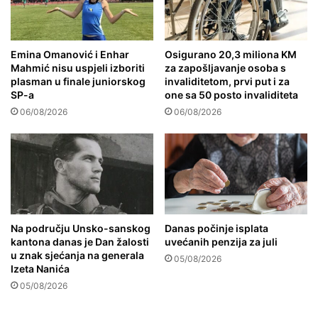
Emina Omanović i Enhar
Osigurano 20,3 miliona KM
Mahmić nisu uspjeli izboriti
za zapošljavanje osoba s
plasman u finale juniorskog
invaliditetom, prvi put i za
SP-a
one sa 50 posto invaliditeta
06/08/2026
06/08/2026
Na području Unsko-sanskog
Danas počinje isplata
kantona danas je Dan žalosti
uvećanih penzija za juli
u znak sjećanja na generala
05/08/2026
Izeta Nanića
05/08/2026