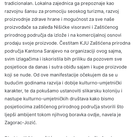
tradicionalan. Lokalna zajednica ga prepoznaje kao
razvojnu šansu za promociju seoskog turizma, razvoj
proizvodnje zdrave hrane i mogućnost za sve naše
proizvođače sa zaleđa Nišićke visoravni i Zaštićenog
prirodnog područja da izlože i na komercijalnoj osnovi
prodaju svoje proizvode. Čestitam KJU Zaštićena prirodna
područja Kantona Sarajevo na organizaciji ovog sajma,
svim izlagačima i iskoristila bih priliku da pozovem sve
posjetioce da danas i sutra obiđu sajam i kupe proizvode
koji se nude. Od ove manifestacije očekujem da se u
budućim godinama razvija i dobije kulturno-umjetnički
karakter, te da pokušamo ustanoviti slikarsku koloniju i
nastupe kulturno-umjetničkih društava kako bismo
posjetiocima zaštićenog prirodnog područja stvorili što
ljepši ambijent tokom njihvog boravka ovdje, navela je
Zagorac-Jozić.