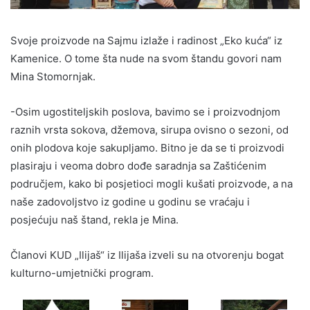
Svoje proizvode na Sajmu izlaže i radinost „Eko kuća“ iz
Kamenice. O tome šta nude na svom štandu govori nam
Mina Stomornjak.
-Osim ugostiteljskih poslova, bavimo se i proizvodnjom
raznih vrsta sokova, džemova, sirupa ovisno o sezoni, od
onih plodova koje sakupljamo. Bitno je da se ti proizvodi
plasiraju i veoma dobro dođe saradnja sa Zaštićenim
područjem, kako bi posjetioci mogli kušati proizvode, a na
naše zadovoljstvo iz godine u godinu se vraćaju i
posjećuju naš štand, rekla je Mina.
Članovi KUD „Ilijaš“ iz Ilijaša izveli su na otvorenju bogat
kulturno-umjetnički program.