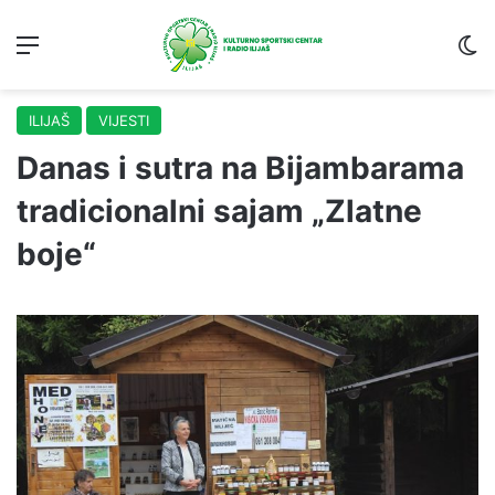
Menu
S
ILIJAŠ
VIJESTI
Danas i sutra na Bijambarama
tradicionalni sajam „Zlatne
boje“