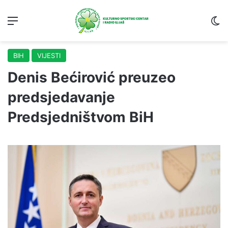
Menu
S
BIH
VIJESTI
Denis Bećirović preuzeo
predsjedavanje
Predsjedništvom BiH