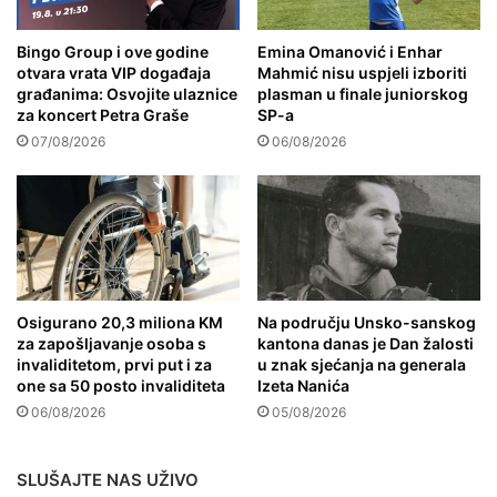
Bingo Group i ove godine
Emina Omanović i Enhar
otvara vrata VIP događaja
Mahmić nisu uspjeli izboriti
građanima: Osvojite ulaznice
plasman u finale juniorskog
za koncert Petra Graše
SP-a
07/08/2026
06/08/2026
Osigurano 20,3 miliona KM
Na području Unsko-sanskog
za zapošljavanje osoba s
kantona danas je Dan žalosti
invaliditetom, prvi put i za
u znak sjećanja na generala
one sa 50 posto invaliditeta
Izeta Nanića
06/08/2026
05/08/2026
SLUŠAJTE NAS UŽIVO