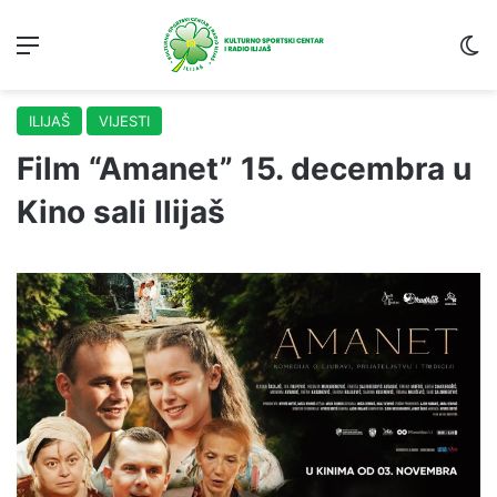
Menu
S
ILIJAŠ
VIJESTI
Film “Amanet” 15. decembra u
Kino sali Ilijaš