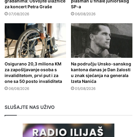
građanima: Osvojite ulaznice
plasman u finale juniorskog
za koncert Petra Graše
SP-a
07/08/2026
06/08/2026
Osigurano 20,3 miliona KM
Na području Unsko-sanskog
za zapošljavanje osoba s
kantona danas je Dan žalosti
invaliditetom, prvi put i za
u znak sjećanja na generala
one sa 50 posto invaliditeta
Izeta Nanića
06/08/2026
05/08/2026
SLUŠAJTE NAS UŽIVO