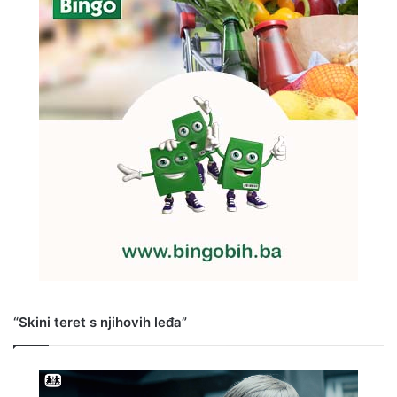
“Skini teret s njihovih leđa”