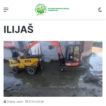
Menu
S
ILIJAŠ
Aldina Jahić
27/01/2026