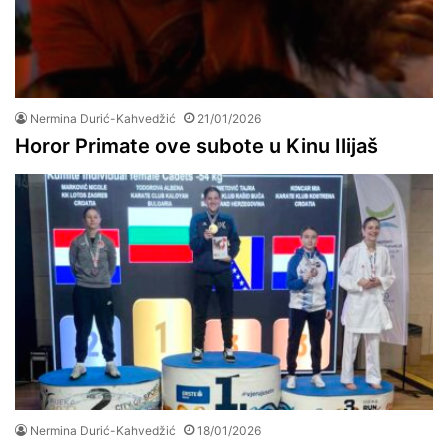
Nermina Durić-Kahvedžić
21/01/2026
Horor Primate ove subote u Kinu Ilijaš
Nermina Durić-Kahvedžić
18/01/2026