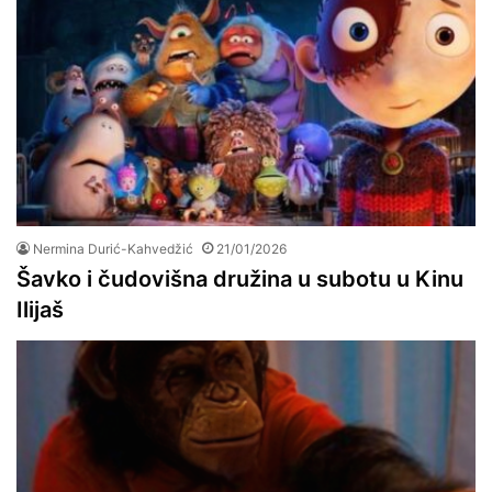
Nermina Durić-Kahvedžić
21/01/2026
Šavko i čudovišna družina u subotu u Kinu
Ilijaš