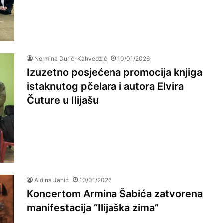
Nermina Durić-Kahvedžić
10/01/2026
Izuzetno posjećena promocija knjiga
istaknutog pčelara i autora Elvira
Čuture u Ilijašu
Aldina Jahić
10/01/2026
Koncertom Armina Šabića zatvorena
manifestacija “Ilijaška zima”