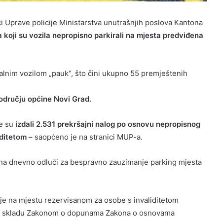
 Uprave policije Ministarstva unutrašnjih poslova Kantona
koji su vozila nepropisno parkirali na mjesta predviđena
ijalnim vozilom „pauk“, što čini ukupno 55 premještenih
 području općine Novi Grad.
je su
izdali 2.531 prekršajni nalog po osnovu nepropisnog
iditetom
– saopćeno je na stranici MUP-a.
na dnevno odluči za bespravno zauzimanje parking mjesta
je na mjestu rezervisanom za osobe s invaliditetom
 u skladu Zakonom o dopunama Zakona o osnovama