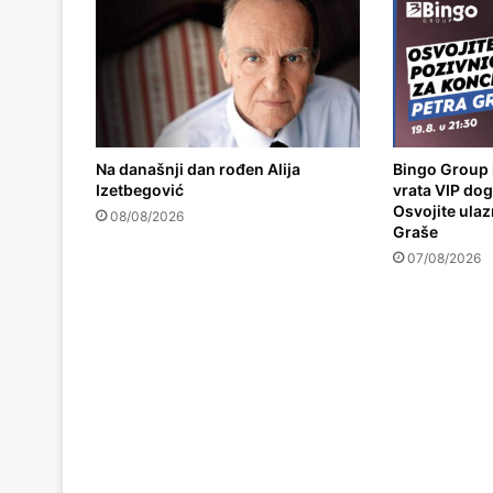
Na današnji dan rođen Alija
Bingo Group 
Izetbegović
vrata VIP do
Osvojite ulaz
08/08/2026
Graše
07/08/2026