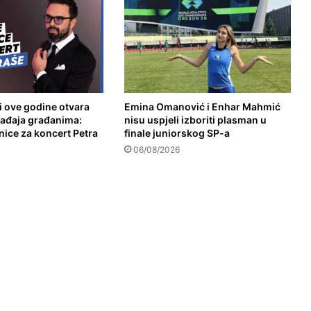
i ove godine otvara
Emina Omanović i Enhar Mahmić
gađaja građanima:
nisu uspjeli izboriti plasman u
nice za koncert Petra
finale juniorskog SP-a
06/08/2026