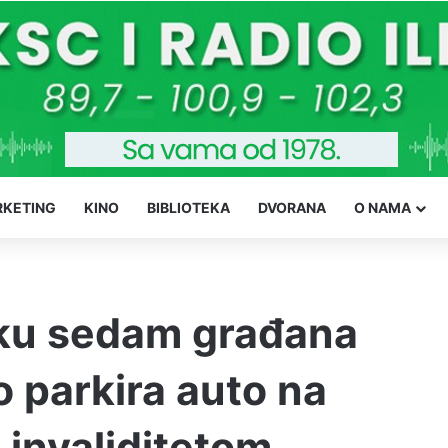
KETING
KINO
BIBLIOTEKA
DVORANA
O NAMA
ku sedam građana
 parkira auto na
 invaliditetom