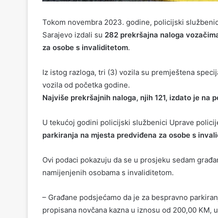
Tokom novembra 2023. godine, policijski službenici
Sarajevo izdali su
282 prekršajna naloga vozačima 
za osobe s invaliditetom
.
Iz istog razloga, tri (3) vozila su premještena spec
vozila od početka godine.
Najviše prekršajnih naloga, njih 121, izdato je na
U tekućoj godini policijski službenici Uprave polici
parkiranja na mjesta predviđena za osobe s inval
Ovi podaci pokazuju da se u prosjeku sedam građa
namijenjenih osobama s invaliditetom.
– Građane podsjećamo da je za bespravno parkiran
propisana novčana kazna u iznosu od 200,00 KM,