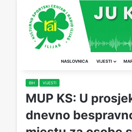
NASLOVNICA
VIJESTI
MAR
BIH
VIJESTI
MUP KS: U prosje
dnevno bespravno
mjestu za osobe s