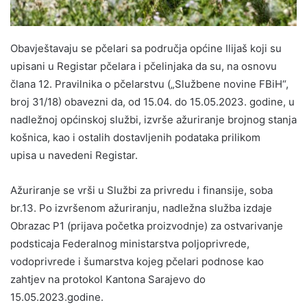
Obavještavaju se pčelari sa područja općine Ilijaš koji su
upisani u Registar pčelara i pčelinjaka da su, na osnovu
člana 12. Pravilnika o pčelarstvu („Službene novine FBiH“,
broj 31/18) obavezni da, od 15.04. do 15.05.2023. godine, u
nadležnoj općinskoj službi, izvrše ažuriranje brojnog stanja
košnica, kao i ostalih dostavljenih podataka prilikom
upisa u navedeni Registar.
Ažuriranje se vrši u Službi za privredu i finansije, soba
br.13. Po izvršenom ažuriranju, nadležna služba izdaje
Obrazac P1 (prijava početka proizvodnje) za ostvarivanje
podsticaja Federalnog ministarstva poljoprivrede,
vodoprivrede i šumarstva kojeg pčelari podnose kao
zahtjev na protokol Kantona Sarajevo do
15.05.2023.godine.