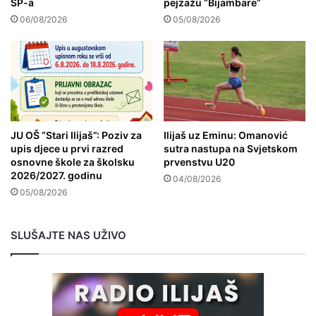
SP-a
pejzažu “Bijambare”
06/08/2026
05/08/2026
JU OŠ “Stari Ilijaš”: Poziv za
Ilijaš uz Eminu: Omanović
upis djece u prvi razred
sutra nastupa na Svjetskom
osnovne škole za školsku
prvenstvu U20
2026/2027. godinu
04/08/2026
05/08/2026
SLUŠAJTE NAS UŽIVO