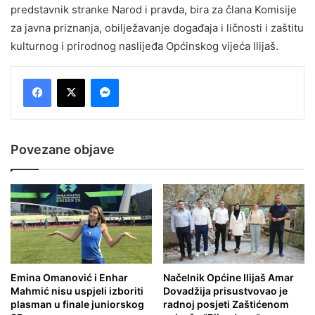
predstavnik stranke Narod i pravda, bira za člana Komisije
za javna priznanja, obilježavanje događaja i ličnosti i zaštitu
kulturnog i prirodnog naslijeđa Općinskog vijeća Ilijaš.
Messenger
Povezane objave
Emina Omanović i Enhar
Načelnik Općine Ilijaš Amar
Mahmić nisu uspjeli izboriti
Dovadžija prisustvovao je
plasman u finale juniorskog
radnoj posjeti Zaštićenom