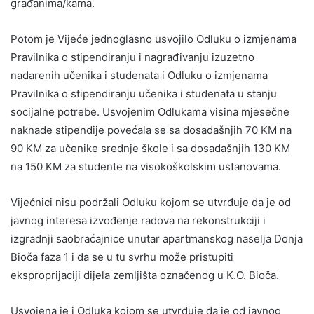
građanima/kama.
Potom je Vijeće jednoglasno usvojilo Odluku o izmjenama
Pravilnika o stipendiranju i nagrađivanju izuzetno
nadarenih učenika i studenata i Odluku o izmjenama
Pravilnika o stipendiranju učenika i studenata u stanju
socijalne potrebe. Usvojenim Odlukama visina mjesečne
naknade stipendije povećala se sa dosadašnjih 70 KM na
90 KM za učenike srednje škole i sa dosadašnjih 130 KM
na 150 KM za studente na visokoškolskim ustanovama.
Vijećnici nisu podržali Odluku kojom se utvrđuje da je od
javnog interesa izvođenje radova na rekonstrukciji i
izgradnji saobraćajnice unutar apartmanskog naselja Donja
Bioča faza 1 i da se u tu svrhu može pristupiti
eksproprijaciji dijela zemljišta označenog u K.O. Bioča.
Usvojena je i Odluka kojom se utvrđuje da je od javnog