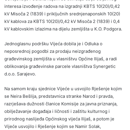
interesa izvođenje radova na izgradnji KBTS 10(20)/0,42
kV Misoča 2 (1839) i priključnih srednjenaponskih 10(20)
kV kablova za KBTS 10(20)/0,42 kV Misoča 2 (1839) i 0,4
kV kablovskim izlazima na dijelu zemljišta u K.O. Podgora.
Jednoglasnu podršku Vijeća dobila je i Odluka o
neposrednoj pogodbi za prodaju neizgrađenog
građevinskog zemljišta u vlasništvu Općine Ilijaš, a radi
oblikovanja građevinske parcele vlasništva Synergetic
d.o.o. Sarajevo.
Na samom kraju sjednice Vijeće u usvojilo Rješenje kojim
se Neira Bešlija, predstavnica stranke Narod i pravda,
razrješava dužnosti članice Komisije za javna priznanja,
obilježavanje događaja i ličnosti i zaštitu kulturnog i
prirodnog naslijeđa Općinskog vijeća Ilijaš, a potom je
Vijeće usvojilo i Rješenje kojim se Namir Solak,