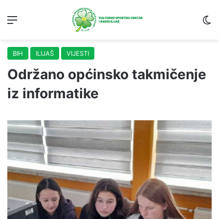
Menu
S
BIH
ILIJAŠ
VIJESTI
Održano općinsko takmičenje
iz informatike