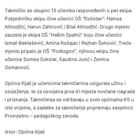
Takmičilo se ukupno 15 učenika raspoređenih u pet ekipa.
Pobjedničku ekipu čine učenici OŠ “Đulistan”: Hamza
Alihodžić, Harun Zahirović i Bilal Alihodžić. Drugo mjesto
zauzela je ekipa OŠ “Hašim Spahić” koju čine učenici:
Ismail Bektešević, Amina Rožajac i Rejhan Šehović. Treće
mjesto pripalo je OŠ “Podlugovi”, njihovu ekipu čine
učenice Sumea Sokolar, Saudina Jusić i Zemira
Osmanović.
Općina Ilijaš je učenicima takmičarima osigurala užinu i
osvježenje, te za osvojena prva tri mjesta novčane nagrade
i priznanja. Takmičenja se održavaju u svim općinama KS u
isto vrijeme, a zadatke za takmičenje pripremaju savjetnici
Prosvjetno – pedagoškog zavoda.
Izvor: Općina Ilijaš