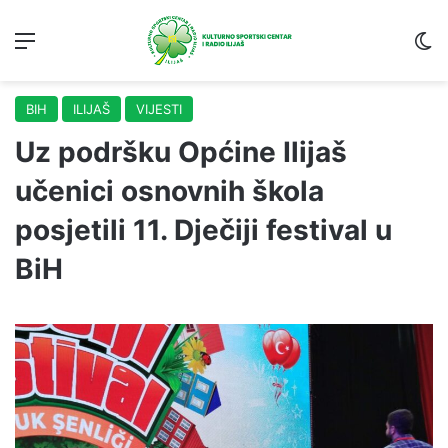
Menu
S
BIH
ILIJAŠ
VIJESTI
Uz podršku Općine Ilijaš
učenici osnovnih škola
posjetili 11. Dječiji festival u
BiH