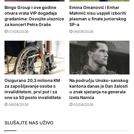
Bingo Group i ove godine
Emina Omanović i Enhar
otvara vrata VIP događaja
Mahmić nisu uspjeli izboriti
građanima: Osvojite ulaznice
plasman u finale juniorskog
za koncert Petra Graše
SP-a
07/08/2026
06/08/2026
Osigurano 20,3 miliona KM
Na području Unsko-sanskog
za zapošljavanje osoba s
kantona danas je Dan žalosti
invaliditetom, prvi put i za
u znak sjećanja na generala
one sa 50 posto invaliditeta
Izeta Nanića
06/08/2026
05/08/2026
SLUŠAJTE NAS UŽIVO