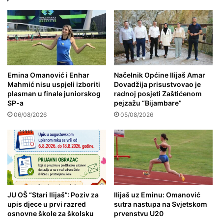
Emina Omanović i Enhar
Načelnik Općine Ilijaš Amar
Mahmić nisu uspjeli izboriti
Dovadžija prisustvovao je
plasman u finale juniorskog
radnoj posjeti Zaštićenom
SP-a
pejzažu “Bijambare”
06/08/2026
05/08/2026
JU OŠ “Stari Ilijaš”: Poziv za
Ilijaš uz Eminu: Omanović
upis djece u prvi razred
sutra nastupa na Svjetskom
osnovne škole za školsku
prvenstvu U20