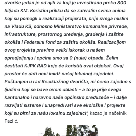
dvoriše jedan je od njih za koji je investirano preko 800
hiljada KM. Koristim priliku da se zahvalim svima onima
koji su pomogli u realizaciji projekata, prije svega mislim
na Vladu KS, odnosno
Ministarstvo komunalne privrede,
infrastrukture, prostornog uređenja, građenja i zaštite
okoliša i Federalni fond za zaštitu okoliša. Realizacijom
ovog projekta pravimo veliki iskorak u našem
opredjeljenju i općina smo sa 0 (nula) otpada. Želim
čestitati KJPK RAD koje će koristiti ovaj objekat. Ovaj
prostor će dati novi imidž našoj lokalnoj zajednici.
Puštanjem u rad Reciklažnog dvorišta, mi ćemo zajedno s
ljudima koji se bave ovom oblasti – a to je prije svega
kantonalno i naravno naše općinsko preduzeće – i dalje
razvijati sisteme i unapređivati sve ekološke i projekte
koji su bitni za našu lokalnu zajednici”,
kazao je načelnik
Fazlić.