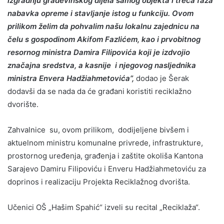
izgradnju građevinskog dijela samog objekta i treća faza
nabavka opreme i stavljanje istog u funkciju. Ovom
prilikom želim da pohvalim našu lokalnu zajednicu na
čelu s gospodinom Akifom Fazlićem, kao i prvobitnog
resornog ministra Damira Filipovića koji je izdvojio
značajna sredstva, a kasnije i njegovog nasljednika
ministra Envera Hadžiahmetovića”,
dodao je Šerak
dodavši da se nada da će građani koristiti reciklažno
dvorište.
Zahvalnice su, ovom prilikom, dodijeljene bivšem i
aktuelnom ministru komunalne privrede, infrastrukture,
prostornog uređenja, građenja i zaštite okoliša Kantona
Sarajevo Damiru Filipoviću i Enveru Hadžiahmetoviću za
doprinos i realizaciju Projekta Reciklažnog dvorišta.
Učenici OŠ „Hašim Spahić“ izveli su recital „Reciklaža“.