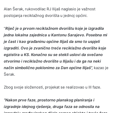
Alan Šerak, rukovodilac RJ Ilijaš naglasio je važnost
postojanja reciklažnog dvorišta u jednoj općini.
“
Riječ je o prvom reciklažnom dvorištu koje je izgradila
jedna lokalna zajednica u Kantonu Sarajevo. Posebna mi
je čast i kao građaninu općine Ilijaš da smo to uspjeli
izgraditi. Ovo je zvanično treće reciklažno dvorište koje
egzistira u KS. Konačno su se stekli uslovi da svečano
otvorimo i reciklažno dvorište u Ilijašu i da ga na neki
način simbolično poklonimo za Dan općine Ilijaš”,
kazao je
Šerak.
Zbog svoje složenosti, projekat se realizovao u lll faze.
“Nakon prve faze, prostorno planskog planiranja i
izgradnje idejnog rješenja, druga faza se odnosila na