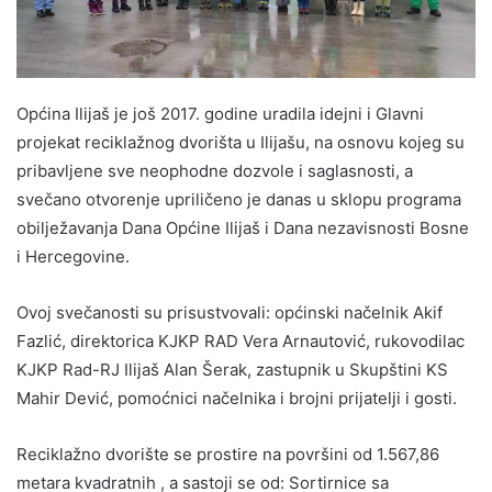
Općina Ilijaš je još 2017. godine uradila idejni i Glavni
projekat reciklažnog dvorišta u Ilijašu, na osnovu kojeg su
pribavljene sve neophodne dozvole i saglasnosti, a
svečano otvorenje upriličeno je danas u sklopu programa
obilježavanja Dana Općine Ilijaš i Dana nezavisnosti Bosne
i Hercegovine.
Ovoj svečanosti su prisustvovali: općinski načelnik Akif
Fazlić, direktorica KJKP RAD Vera Arnautović, rukovodilac
KJKP Rad-RJ Ilijaš Alan Šerak, zastupnik u Skupštini KS
Mahir Dević, pomoćnici načelnika i brojni prijatelji i gosti.
Reciklažno dvorište se prostire na površini od 1.567,86
metara kvadratnih , a sastoji se od: Sortirnice sa