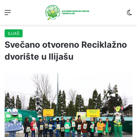
Menu
S
ILIJAŠ
Svečano otvoreno Reciklažno
dvorište u Ilijašu