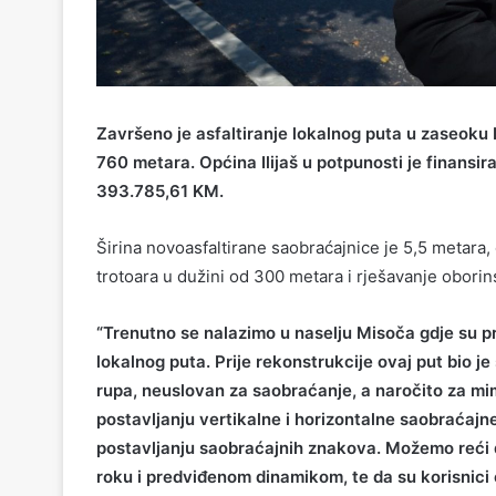
Završeno je asfaltiranje lokalnog puta u zaseoku P
760 metara. Općina Ilijaš u potpunosti je finansir
393.785,61 KM.
Širina novoasfaltirane saobraćajnice je 5,5 metara
trotoara u dužini od 300 metara i rješavanje obori
“Trenutno se nalazimo u naselju Misoča gdje su pr
lokalnog puta. Prije rekonstrukcije ovaj put bio j
rupa, neuslovan za saobraćanje, a naročito za mim
postavljanju vertikalne i horizontalne saobraćajne 
postavljanju saobraćajnih znakova. Možemo reći 
roku i predviđenom dinamikom, te da su korisnici