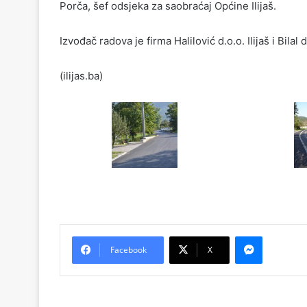
Porča, šef odsjeka za saobraćaj Općine Ilijaš.
Izvođač radova je firma Halilović d.o.o. Ilijaš i Bilal 
(ilijas.ba)
Messenger
Facebook
X