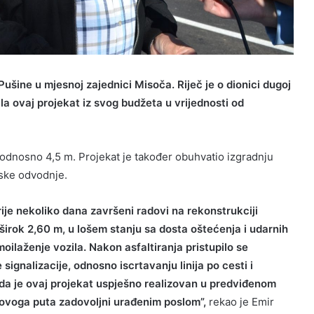
ušine u mjesnoj zajednici Misoča. Riječ je o dionici dugoj
ala ovaj projekat iz svog budžeta u vrijednosti od
, odnosno 4,5 m. Projekat je također obuhvatio izgradnju
nske odvodnje.
ije nekoliko dana završeni radovi na rekonstrukciji
e širok 2,60 m, u lošem stanju sa dosta oštećenja i udarnih
oilaženje vozila. Nakon asfaltiranja pristupilo se
signalizacije, odnosno iscrtavanju linija po cesti i
da je ovaj projekat uspješno realizovan u predviđenom
 ovoga puta zadovoljni urađenim poslom”,
rekao je Emir