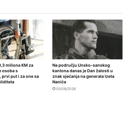
,3 miliona KM za
Na području Unsko-sanskog
e osoba s
kantona danas je Dan žalosti u
 prvi put i za one sa
znak sjećanja na generala Izeta
liditeta
Nanića
05/08/2026