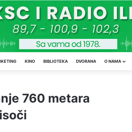
KETING
KINO
BIBLIOTEKA
DVORANA
O NAMA
anje 760 metara
isoči